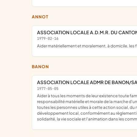
ANNOT
ASSOCIATION LOCALE A.D.M.R. DU CANTO
1979-02-16
aider matériellement et moralement, à domicile, les 
BANON
ASSOCIATION LOCALE ADMR DE BANON/SA
1977-05-05
aider à tous les moments de leur existence toute famille ou personne habitant dans les communes et les quartiers où elle exerce son action, pour ce faire, elle assure la
responsabilité matérielle et morale de la marche d'un
toutes les personnes utiles à cette action social, d
développement local, conformément au règlement inté
solidarité, la vie sociale et l'animation dans les com