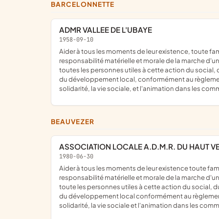
BARCELONNETTE
ADMR VALLEE DE L'UBAYE
1958-09-10
aider à tous les moments de leur existence, toute famille ou personne habitant dans les communes et les quartiers où elle exerce son action ; pour ce faire, elle assure la
responsabilité matérielle et morale de la marche d'une
toutes les personnes utiles à cette action du social
du développement local, conformément au règlement in
solidarité, la vie sociale, et l'animation dans les co
BEAUVEZER
ASSOCIATION LOCALE A.D.M.R. DU HAUT 
1980-06-30
aider à tous les moments de leur existence toute famille ou personne habitant dans les communes et les quartiers où elle exerce son action ; pour ce faire, elle assure la
responsabilité matérielle et morale de la marche d'un
toute les personnes utiles à cette action du social,
du développement local conformément au règlement int
solidarité, la vie sociale et l'animation dans les com