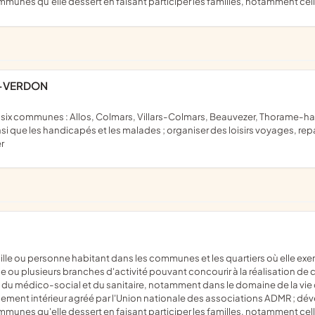
communes qu'elle dessert en faisant participer les familles, notamment cel
T-VERDON
nsi que les handicapés et les malades ; organiser des loisirs voyages, rep
er
 ou plusieurs branches d'activité pouvant concourir à la réalisation de ce
l, du médico-social et du sanitaire, notamment dans le domaine de la vie 
t intérieur agréé par l'Union nationale des associations ADMR ; dévelop
communes qu'elle dessert en faisant participer les familles, notamment cel