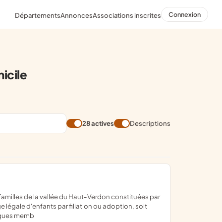
Connexion
Départements
Annonces
Associations inscrites
cile
28 actives
Descriptions
 légale d'enfants par filiation ou adoption, soit
uelques memb