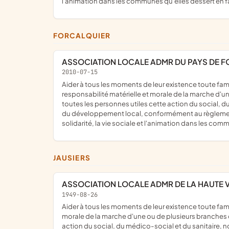
l'animation dans les communes qu'elles dessert en fai
FORCALQUIER
ASSOCIATION LOCALE ADMR DU PAYS DE 
2010-07-15
aider à tous les moments de leur existence toute famille ou personne habitant dans les communes et les quartiers où elle exerce son action, pour ce faire elle assure la
responsabilité matérielle et morale de la marche d'un
toutes les personnes utiles cette action du social, 
du développement local, conformément au règlement i
solidarité, la vie sociale et l'animation dans les com
JAUSIERS
ASSOCIATION LOCALE ADMR DE LA HAUTE V
1949-08-26
aider à tous les moments de leur existence toute famille ou personne habitant dans les communes et les quartiers où elle exerce son action ; assurer la responsabilité matérielle et
morale de la marche d'une ou de plusieurs branches d'
action du social, du médico-social et du sanitaire