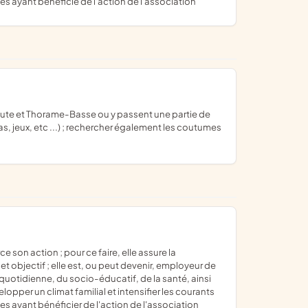
les ayant bénéficié de l'action de l'association
as, jeux, etc ...) ; rechercher également les coutumes
t objectif ; elle est, ou peut devenir, employeur de
quotidienne, du socio-éducatif, de la santé, ainsi
per un climat familial et intensifier les courants
les ayant bénéficier de l'action de l'association