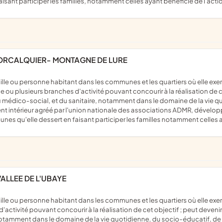
sant participer les familles, notamment celles ayant bénéficié de l'acti
FORCALQUIER- MONTAGNE DE LURE
e ou plusieurs branches d'activité pouvant concourir à la réalisation de c
du médico-social, et du sanitaire, notamment dans le domaine de la vie qu
ntérieur agréé par l'union nationale des associations ADMR, développer u
munes qu'elle dessert en faisant participer les familles notamment celles 
ALLEE DE L'UBAYE
activité pouvant concourir à la réalisation de cet objectif ; peut deveni
, notamment dans le domaine de la vie quotidienne, du socio-éducatif, 