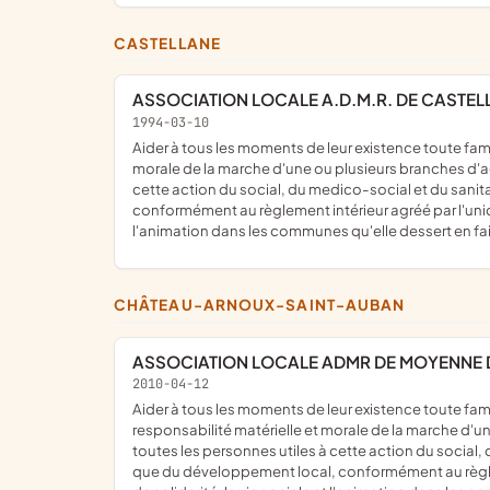
CASTELLANE
ASSOCIATION LOCALE A.D.M.R. DE CASTEL
1994-03-10
aider à tous les moments de leur existence toute famille ou personne habitant dans les communes et les quartiers où elle exerce son action ; assurer la responsabilité matérielle et
morale de la marche d'une ou plusieurs branches d'act
cette action du social, du medico-social et du sani
conformément au règlement intérieur agréé par l'union
l'animation dans les communes qu'elle dessert en fais
CHÂTEAU-ARNOUX-SAINT-AUBAN
ASSOCIATION LOCALE ADMR DE MOYENNE
2010-04-12
aider à tous les moments de leur existence toute famille ou personne habitant dans les communes et les quartiers ou elle exerce son action; pour ce faire elle assure la
responsabilité matérielle et morale de la marche d'un
toutes les personnes utiles à cette action du social,
que du développement local, conformément au règlemen