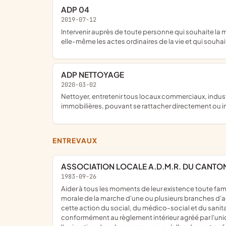
ADP 04
2019-07-12
Intervenir auprès de toute personne qui souhaite la mise en oeuvre de prestations de service à son domicile; répondre aux besoins de toute personne ne pouvant accomplir par
elle-même les actes ordinaires de la vie et qui souh
ADP NETTOYAGE
2020-03-02
nettoyer, entretenir tous locaux commerciaux, industriels et particuliers et, plus généralement, toutes opérations industrielles, commerciales ou financières, mobilières ou
immobilières, pouvant se rattacher directement ou in
ENTREVAUX
ASSOCIATION LOCALE A.D.M.R. DU CANTO
1983-09-26
aider à tous les moments de leur existence toute famille ou personne habitant dans les communes et les quartiers où elle exerce son action ; assure la responsabilité matérielle et
morale de la marche d'une ou plusieurs branches d'acti
cette action du social, du médico-social et du sani
conformément au règlement intérieur agréé par l'union