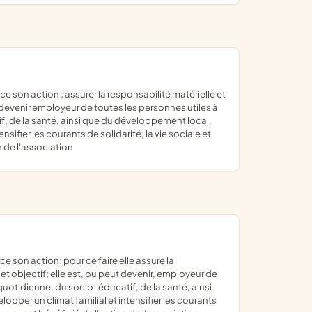
t devenir employeur de toutes les personnes utiles à
f, de la santé, ainsi que du développement local,
ifier les courants de solidarité, la vie sociale et
n de l'association
et objectif; elle est, ou peut devenir, employeur de
quotidienne, du socio-éducatif, de la santé, ainsi
per un climat familial et intensifier les courants