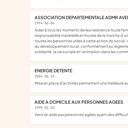
ASSOCIATION DEPARTEMENTALE ADMR AVEN
1994-06-06
aider à tous les moments de leur existence toute famille ou personne habitant dans les communes et les quartiers où elle exerce son action ; pour ce faire, assurer la
responsabilité matérielle et morale de la marche d'une
toutes les personnes utiles à cette action du social
du développement local, conformément au règlement in
solidarité, la vie sociale et l'animation dans les com
ENERGIE DETENTE
2004-06-15
mise en place d'activités permettant une meilleure 
AIDE A DOMICILE AUX PERSONNES AGEES
1995-01-03
venir en aide aux personnes agées ayant des difficul