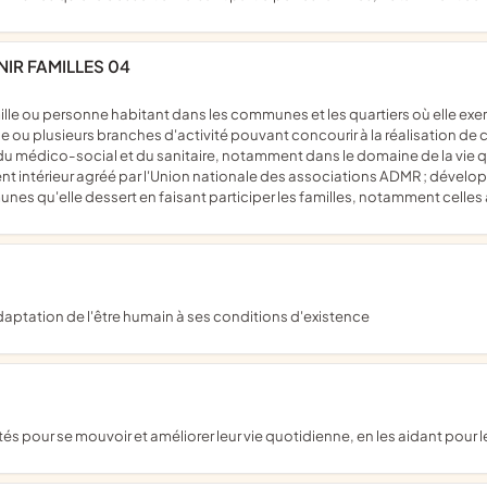
IR FAMILLES 04
 ou plusieurs branches d'activité pouvant concourir à la réalisation de ce
, du médico-social et du sanitaire, notamment dans le domaine de la vie q
térieur agréé par l'Union nationale des associations ADMR ; développer 
munes qu'elle dessert en faisant participer les familles, notamment celles
adaptation de l'être humain à ses conditions d'existence
tés pour se mouvoir et améliorer leur vie quotidienne, en les aidant pour