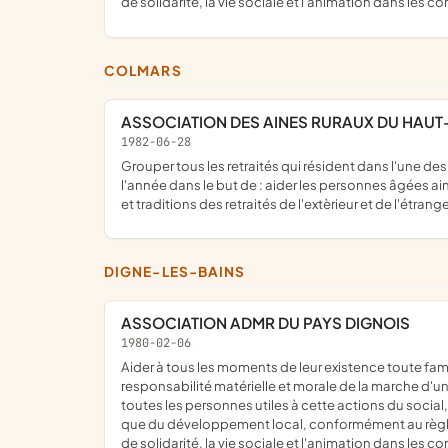
de solidarité, la vie sociale et l'animation dans les 
COLMARS
ASSOCIATION DES AINES RURAUX DU HAU
1982-06-28
grouper tous les retraités qui résident dans l'une des six communes : Allos, Colmars, Villars-Colmars, Beauvezer, Thorame-haute et Thorame-Basse ou y passent une partie de
l'année dans le but de : aider les personnes âgées ai
et traditions des retraités de l'extèrieur et de l'étrang
DIGNE-LES-BAINS
ASSOCIATION ADMR DU PAYS DIGNOIS
1980-02-06
aider à tous les moments de leur existence toute famille ou personne habitant dans les communes et les quartiers où elle exerce son action ; pour ce faire, elle assure la
responsabilité matérielle et morale de la marche d'une
toutes les personnes utiles à cette actions du socia
que du développement local, conformément au règlemen
de solidarité, la vie sociale et l'animation dans les 