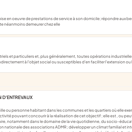
aite néanmoins demeurer chez elle
directement à l'objet social ou susceptibles d'en faciliter l'extension o
N D'ENTREVAUX
vité pouvant concourir à la réalisation de cet objectif ; elle est , ou pe
taire, notamment dans le domaine de la vie quotidienne, du socio-éducati
 nationale des associations ADMR ; développer un climat familial et intens