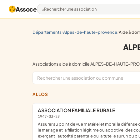
Assoce
Rechercher une association
départements
alpes-de-haute-provence
aide à dom
/
/
ALP
Associations aide à domicile ALPES-DE-HAUTE-P
ALLOS
ASSOCIATION FAMILIALE RURALE
1947-03-29
assurer au point de vue matériel et moral la défense des intérêts généraux de toutes les familles et de grouper, à cet effet, les familles de la vallée du Haut-Verdon constituées par
le mariage et la filiation légitime ou adoptive, des 
exerçant l'autorité parentale ou la tutelle sur un ou