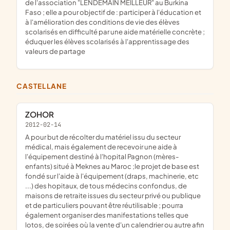
de l'association "LENDEMAIN MEILLEUR" au Burkina
Faso ; elle a pour objectif de : participer à l'éducation et
à l'amélioration des conditions de vie des élèves
scolarisés en difficulté par une aide matérielle concrète ;
éduquer les élèves scolarisés à l'apprentissage des
valeurs de partage
CASTELLANE
ZOHOR
2012-02-14
a pour but de récolter du matériel issu du secteur
médical, mais également de recevoir une aide à
l'équipement destiné à l'hopital Pagnon (mères-
enfants) situé à Meknes au Maroc ;le projet de base est
fondé sur l'aide à l'équipement (draps, machinerie, etc
...) des hopitaux, de tous médecins confondus, de
maisons de retraite issues du secteur privé ou publique
et de particuliers pouvant être réutilisable ; pourra
également organiser des manifestations telles que
lotos, de soirées où la vente d'un calendrier ou autre afin