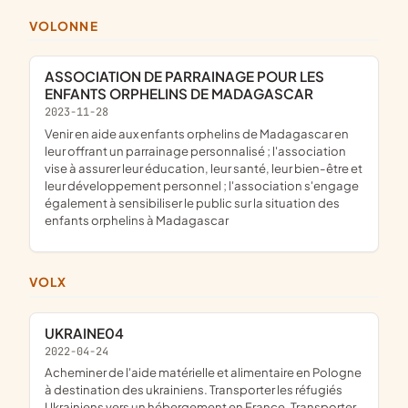
VOLONNE
ASSOCIATION DE PARRAINAGE POUR LES
ENFANTS ORPHELINS DE MADAGASCAR
2023-11-28
venir en aide aux enfants orphelins de Madagascar en
leur offrant un parrainage personnalisé ; l'association
vise à assurer leur éducation, leur santé, leur bien-être et
leur développement personnel ; l'association s'engage
également à sensibiliser le public sur la situation des
enfants orphelins à Madagascar
VOLX
UKRAINE04
2022-04-24
Acheminer de l'aide matérielle et alimentaire en Pologne
à destination des ukrainiens. Transporter les réfugiés
Ukrainiens vers un hébergement en France. Transporter