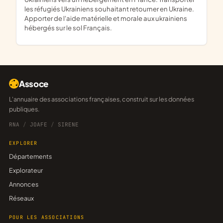
les réfugiés Ukrainiens souhaitant retourner en Ukraine.
Apporter de l'aide matérielle et morale aux ukrainiens
hébergés sur le sol Français.
Assoce
L'annuaire des associations françaises, construit sur les données
publiques.
RNA
/
JOAFE
/
SIRENE
EXPLORER
Départements
Explorateur
Annonces
Réseaux
POUR LES ASSOCIATIONS