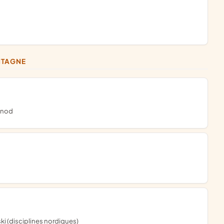
ONTAGNE
rénod
ski (disciplines nordiques)