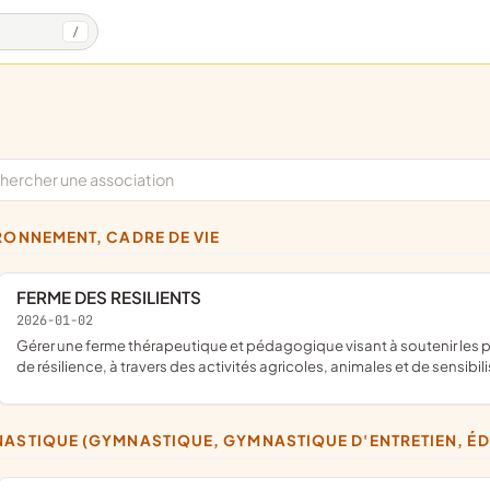
/
IRONNEMENT, CADRE DE VIE
FERME DES RESILIENTS
2026-01-02
gérer une ferme thérapeutique et pédagogique visant à soutenir les personnes en situation de fragilité, de handicap, ou en parcours
de résilience, à travers des activités agricoles, animales et de sensibil
NASTIQUE (GYMNASTIQUE, GYMNASTIQUE D'ENTRETIEN, É