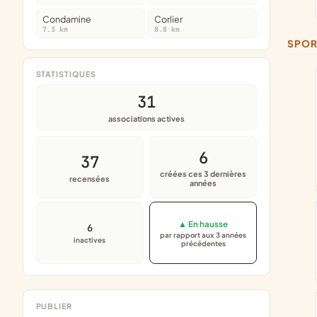
Condamine
Corlier
7.3 km
8.8 km
SPO
STATISTIQUES
31
associations actives
6
37
créées ces 3 dernières
recensées
années
▲ En hausse
6
par rapport aux 3 années
inactives
précédentes
PUBLIER