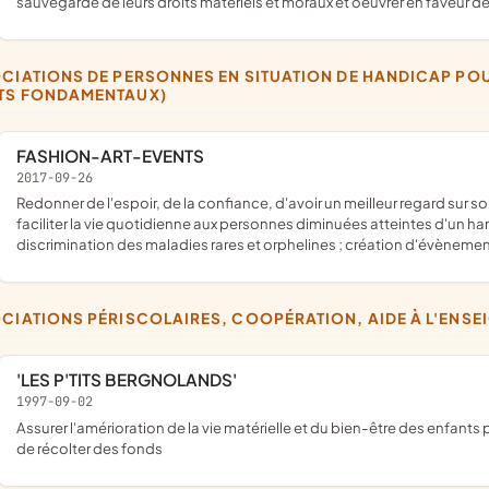
sauvegarde de leurs droits matériels et moraux et oeuvrer en faveur de 
TS FONDAMENTAUX)
FASHION-ART-EVENTS
2017-09-26
redonner de l'espoir, de la confiance, d'avoir un meilleur regard sur soi, de permettre de sortir de l'ombre, de créer des liens sociaux ;
faciliter la vie quotidienne aux personnes diminuées atteintes d'un han
discrimination des maladies rares et orphelines ; création d'évènemen
OCIATIONS PÉRISCOLAIRES, COOPÉRATION, AIDE À L'ENS
'LES P'TITS BERGNOLANDS'
1997-09-02
assurer l'amérioration de la vie matérielle et du bien-être des enfants par le biais de manifestations et d'activités diverses permettant
de récolter des fonds