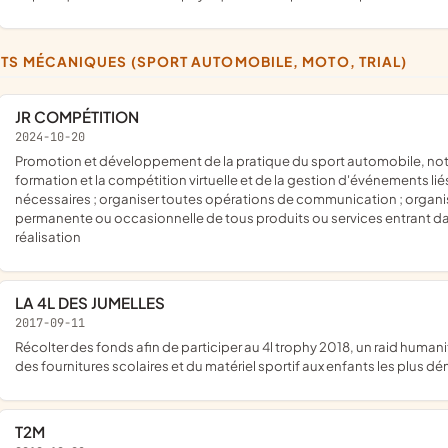
RTS MÉCANIQUES (SPORT AUTOMOBILE, MOTO, TRIAL)
JR COMPÉTITION
2024-10-20
promotion et développement de la pratique du sport automobile, notamment des rallyes, de la formation à la conduite, de la
formation et la compétition virtuelle et de la gestion d'événements li
nécessaires ; organiser toutes opérations de communication ; organise
permanente ou occasionnelle de tous produits ou services entrant dan
réalisation
LA 4L DES JUMELLES
2017-09-11
récolter des fonds afin de participer au 4l trophy 2018, un raid humanitaire et sportif qui consiste à traverser le Maroc pour apporter
des fournitures scolaires et du matériel sportif aux enfants les plus d
T2M