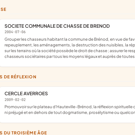
SSE
SOCIETE COMMUNALE DE CHASSE DE BRENOD
2004-07-06
grouper les chasseurs habitant la commune de Brénod, en vue de favoriser le développement du gibier, par la protection, le
repeuplement, les aménagements, la destruction des nuisibles, la répr
sur les terrains où la société possède le droit de chasse ; assurer le re
chasseurs sociétaires par tous les moyens légaux et auprès de toutes l
BS DE RÉFLEXION
CERCLE AVERROES
2009-02-02
promouvoir sur le plateau d'Hauteville-Brénod, la réflexion spirituelle dans le cadre d'un lieu d'échanges et de partages sans passion,
ni préjugé et en dehors de tout dogmatisme, prosélytisme ou quelc
BS DU TROISIÈME ÂGE