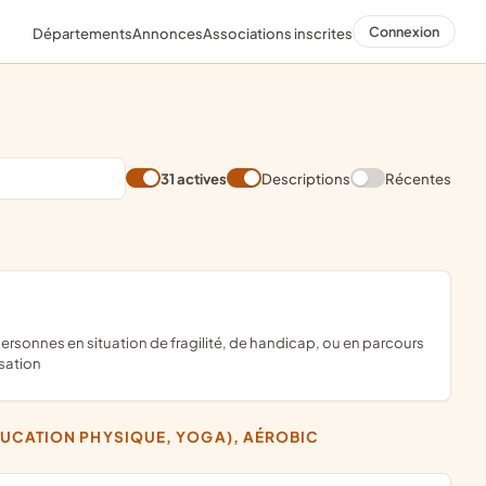
Connexion
Départements
Annonces
Associations inscrites
31 actives
Descriptions
Récentes
isation
DUCATION PHYSIQUE, YOGA), AÉROBIC