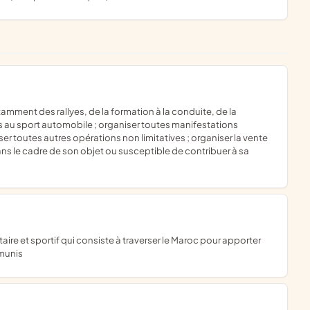
és au sport automobile ; organiser toutes manifestations
r toutes autres opérations non limitatives ; organiser la vente
s le cadre de son objet ou susceptible de contribuer à sa
émunis