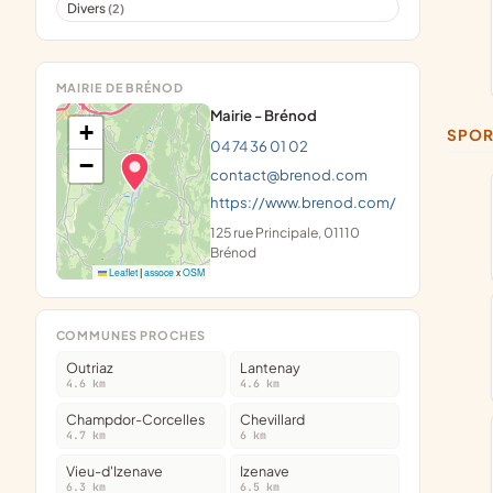
Divers
(2)
MAIRIE DE BRÉNOD
Mairie - Brénod
+
SPO
04 74 36 01 02
−
contact@brenod.com
https://www.brenod.com/
125 rue Principale, 01110
Brénod
Leaflet
|
assoce
x
OSM
COMMUNES PROCHES
Outriaz
Lantenay
4.6 km
4.6 km
Champdor-Corcelles
Chevillard
4.7 km
6 km
Vieu-d'Izenave
Izenave
6.3 km
6.5 km