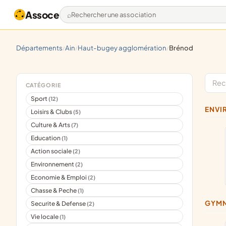
Assoce
Rechercher une association
départements
ain
haut-bugey agglomération
brénod
/
/
/
CATÉGORIE
Sport
(12)
ENV
Loisirs & Clubs
(5)
Culture & Arts
(7)
Education
(1)
Action sociale
(2)
Environnement
(2)
Economie & Emploi
(2)
Chasse & Peche
(1)
GYM
Securite & Defense
(2)
Vie locale
(1)