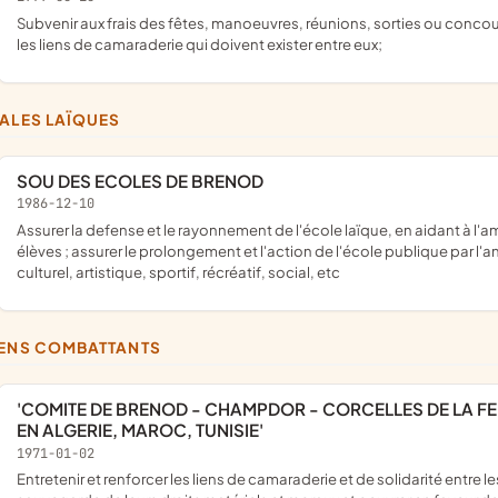
subvenir aux frais des fêtes, manoeuvres, réunions, sorties ou concours ayant pour but l'instruction des sapeurs pompiers et resserrer
les liens de camaraderie qui doivent exister entre eux;
CALES LAÏQUES
SOU DES ECOLES DE BRENOD
1986-12-10
assurer la defense et le rayonnement de l'école laïque, en aidant à l'amélioration de la vie matérielle, de la santé et du bien-être des
élèves ; assurer le prolongement et l'action de l'école publique par l'a
culturel, artistique, sportif, récréatif, social, etc
IENS COMBATTANTS
'COMITE DE BRENOD - CHAMPDOR - CORCELLES DE LA FEDERATION NATIONALE DES ANCIENS COMBATTANTS
EN ALGERIE, MAROC, TUNISIE'
1971-01-02
entretenir et renforcer les liens de camaraderie et de solidarité entre les anciens combattants d'Algérie, Maroc, Tunisie ; assurer la