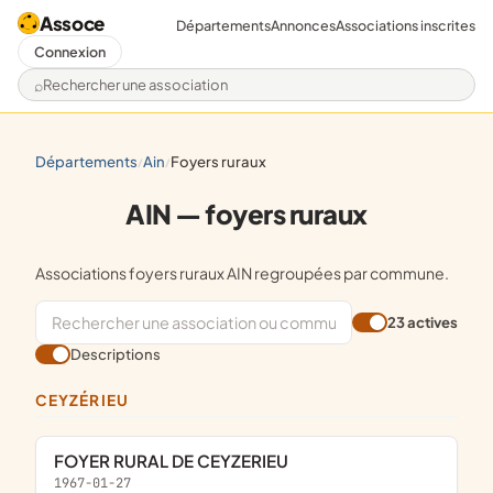
Assoce
Départements
Annonces
Associations inscrites
Connexion
Rechercher une association
départements
ain
foyers ruraux
/
/
AIN — foyers ruraux
Associations foyers ruraux AIN regroupées par commune.
23 actives
Descriptions
CEYZÉRIEU
FOYER RURAL DE CEYZERIEU
1967-01-27