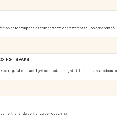
étition en regroupant les combattants des différents clubs adhérents à l
OXING - BVAKB
ck boxing, full contact, light contact, kick light et disciplines associées 
icaine, thailandaise, française), coaching