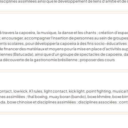
disciplines assimilées ainsi que le développement de liens d'amitié et de 
; encourager, accompagner l'insertion de personnes au sein de groupes s
ents scolaires, pour développer la capoeira à des fins socio-éducatives 
but de financer des matériaux et moyens pour la mise en place d'activités 
iliennes (Batucada), ainsi que d'un groupe de spectacles de capoeira, da
la découverte de la gastronomie brésilienne ; proposer des cours
ines assimilées ; thaï boxing, muay boran (bando), boxe khmère, boxe birm
da, boxe chinoise et disciplines assimilées ; disciplines associées ; co