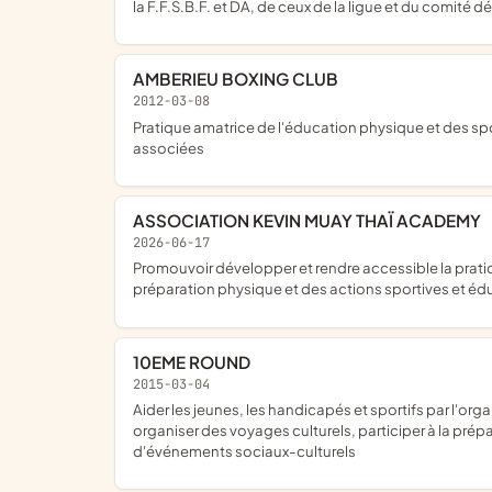
la F.F.S.B.F. et DA, de ceux de la ligue et du comité
AMBERIEU BOXING CLUB
2012-03-08
pratique amatrice de l'éducation physique et des sports, en particulier de la savate boxe française et des disciplines associées, ainsi que des sports de contacts et disciplines
associées
ASSOCIATION KEVIN MUAY THAÏ ACADEMY
2026-06-17
promouvoir développer et rendre accessible la pratique du Muay Thai et des disciplines associées a travers des activités d initiation de découverte d entrainement technique de
préparation physique et des actions sportives et éd
10EME ROUND
2015-03-04
aider les jeunes, les handicapés et sportifs par l'organisation de stages de boxe et stages de découverte pour handiboxe, initier la boxe, les valeurs du sport et du vivre ensemble,
organiser des voyages culturels, participer à la prép
d'événements sociaux-culturels