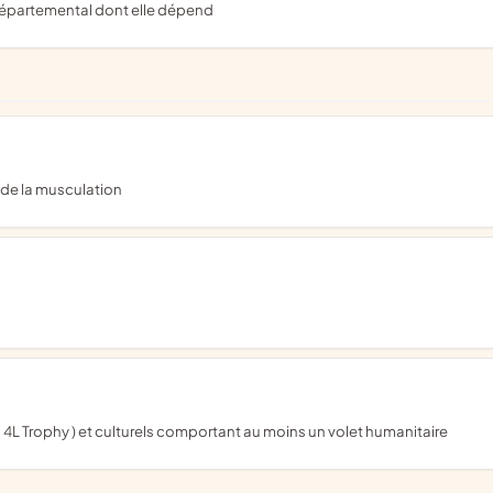
é départemental dont elle dépend
t de la musculation
d 4L Trophy ) et culturels comportant au moins un volet humanitaire