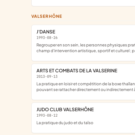
VALSERHÔNE
J'DANSE
1993-08-26
regrouper en son sein, les personnes physiques pratiquant la danse sous ses formes les plus diverses, individuelle,par couple ou en groupes ; participer aux actions dans un
champ d'intervention artistique, sportif et culturel ; pa
ARTS ET COMBATS DE LA VALSERINE
2013-09-13
la pratique en loisir et compétition de la boxe thaïlandaise, et plus généralement toutes opérations industrielles, commerciales ou financières, mobilières ou immobilières,
pouvant se rattacher directement ou indirectement à 
JUDO CLUB VALSERHÔNE
1993-08-12
la pratique du judo et du taïso