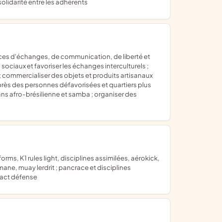
solidarité entre les adhérents
ociaux et favoriser les échanges interculturels ;
; commercialiser des objets et produits artisanaux
auprès des personnes défavorisées et quartiers plus
ns afro-brésilienne et samba ; organiser des
ane, muay lerdrit ; pancrace et disciplines
ntact défense