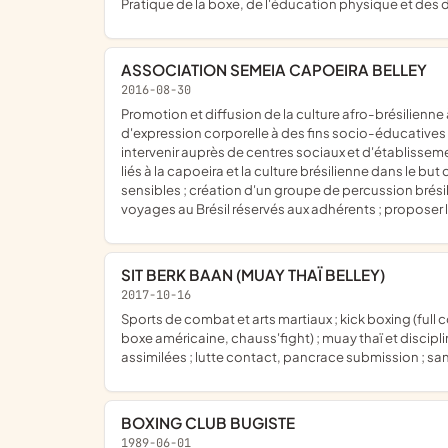
pratique de la boxe, de l'éducation physique et des 
ASSOCIATION SEMEIA CAPOEIRA BELLEY
2016-08-30
promotion et diffusion de la culture afro-brésilienne à travers la capoeira, la musique, la danse et les chants ; création d'espaces d'échanges, de communication, de liberté et
d'expression corporelle à des fins socio-éducatives 
intervenir auprès de centres sociaux et d'établissem
liés à la capoeira et la culture brésilienne dans le 
sensibles ; création d'un groupe de percussion brés
voyages au Brésil réservés aux adhérents ; proposer 
SIT BERK BAAN (MUAY THAÏ BELLEY)
2017-10-16
sports de combat et arts martiaux ; kick boxing (full contact, low kick, K1 rules, light contact, kick light, point fighting, musical forms, K1 rules light, disciplines assimilées, aérokick,
boxe américaine, chauss'fight) ; muay thaï et discipl
assimilées ; lutte contact, pancrace submission ; san
BOXING CLUB BUGISTE
1989-06-01