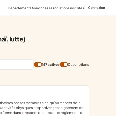
Connexion
Départements
Annonces
Associations inscrites
ï, lutte)
167 actives
Descriptions
des activités physiques et sportives ; enseignement de
ate forme dans le respect des statuts et réglements de