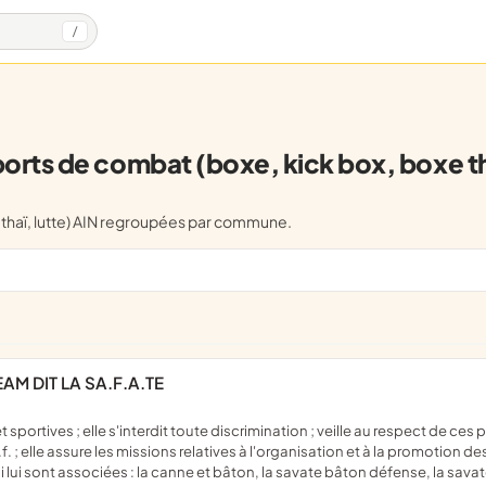
/
orts de combat (boxe, kick box, boxe tha
 thaï, lutte) AIN regroupées par commune.
AM DIT LA SA.F.A.TE
f. ; elle assure les missions relatives à l'organisation et à la promotion 
ui lui sont associées : la canne et bâton, la savate bâton défense, la sav