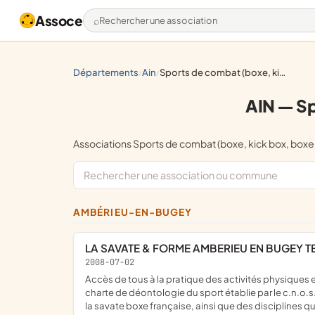
Assoce
Rechercher une association
départements
ain
sports de combat (boxe, kick box, boxe thaï, lutte)
/
/
AIN — Sp
Associations Sports de combat (boxe, kick box, boxe
AMBÉRIEU-EN-BUGEY
LA SAVATE & FORME AMBERIEU EN BUGEY TE
2008-07-02
accès de tous à la pratique des activités physiques et sportives ; elle s'interdit toute discrimination ; veille au respect de ces principes par ses membres ainsi qu'au respect de la
charte de déontologie du sport établie par le c.n.o.s.
la savate boxe française, ainsi que des disciplines q