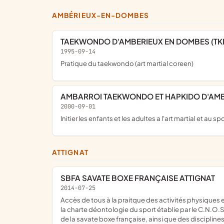
AMBÉRIEUX-EN-DOMBES
TAEKWONDO D'AMBERIEUX EN DOMBES (TK
1995-09-14
pratique du taekwondo (art martial coreen)
AMBARROI TAEKWONDO ET HAPKIDO D'AM
2000-09-01
initier les enfants et les adultes a l'art martial et au 
ATTIGNAT
SBFA SAVATE BOXE FRANÇAISE ATTIGNAT
2014-07-25
accès de tous à la praitque des activités physiques et sportives ; elle s'interdit toute discrimination ; elle veille au respect de ces principes par ses membres ainsi qu'au respect de
la charte déontologie du sport établie par le C.N.O.S.
de la savate boxe française, ainsi que des disciplines