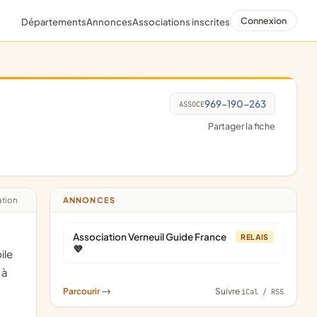
Connexion
Départements
Annonces
Associations inscrites
969-190-263
ASSOCE
Partager la fiche
ation
ANNONCES
Association Verneuil Guide France
RELAIS
💜
ile
 à
Parcourir
->
Suivre
iCal / RSS