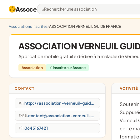
Assoce
Rechercher une association
Associations inscrites
ASSOCIATION VERNEUIL GUIDE FRANCE
ASSOCIATION VERNEUIL GUI
Application mobile gratuite dédiée à la maladie de Verne
Association
✓ Inscrite sur Assoce
CONTACT
ACTIVITÉ
http://association-verneuil-guide-france.fr/
WEB
soutenir les patients atteints de la maladie de Verneuil (Hidradénite
Suppurée
contact@association-verneuil-guide-france.fr
EMAIL
Verneuil 
cette mal
0645167421
TÉL
formation