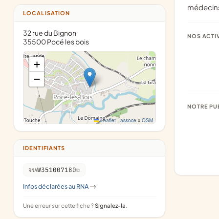
médecins
LOCALISATION
32 rue du Bignon
NOS ACTI
35500 Pocé les bois
+
−
NOTRE PU
Leaflet
|
assoce
x
OSM
IDENTIFIANTS
W351007180
RNA
Infos déclarées au RNA
->
Une erreur sur cette fiche ?
Signalez-la
.