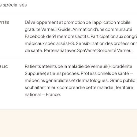
 spécialisés
Développement et promotion de l'application mobile
VITÉS
gratuite Verneuil Guide. Animation d'une communauté
Facebook de 91 membres actifs. Participation aux congr
médicaux spécialisés HS. Sensibilisation des profession
de santé. Partenariat avec SpaVer et Solidarité Verneuil.
Patients atteints de la maladie de Verneuil (Hidradénite
BLIC
Suppurée) et leurs proches. Professionnels de santé —
médecins généralistes et dermatologues. Grand public
souhaitant mieux comprendre cette maladie. Territoire
national — France.