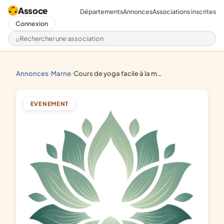
Assoce
Départements
Annonces
Associations inscrites
Connexion
Rechercher une association
annonces
marne
cours de yoga facile à la mva de reims
/
/
EVENEMENT