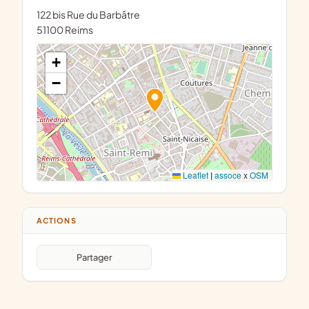
122 bis Rue du Barbâtre
51100 Reims
+
−
Leaflet
|
assoce
x
OSM
ACTIONS
Partager