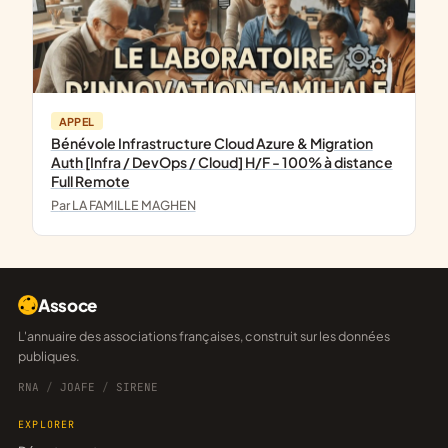
APPEL
Bénévole Infrastructure Cloud Azure & Migration
Auth [Infra / DevOps / Cloud] H/F - 100% à distance
Full Remote
Par LA FAMILLE MAGHEN
Assoce
L'annuaire des associations françaises, construit sur les données
publiques.
RNA
/
JOAFE
/
SIRENE
EXPLORER