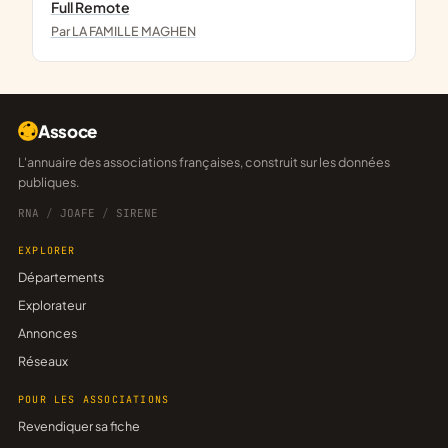
Full Remote
Par LA FAMILLE MAGHEN
Assoce
L'annuaire des associations françaises, construit sur les données
publiques.
RNA
/
JOAFE
/
SIRENE
EXPLORER
Départements
Explorateur
Annonces
Réseaux
POUR LES ASSOCIATIONS
Revendiquer sa fiche