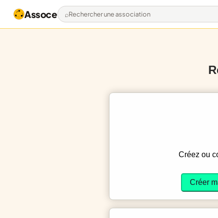
Assoce
Rechercher une association
R
Créez ou 
Créer m