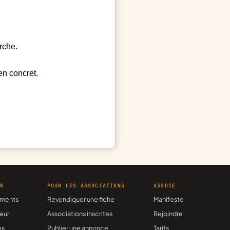
rche.
en concret.
ER
POUR LES ASSOCIATIONS
ASSOCE
ments
Revendiquer une fiche
Manifeste
eur
Associations inscrites
Rejoindre
es
Publier une annonce
Tarifs