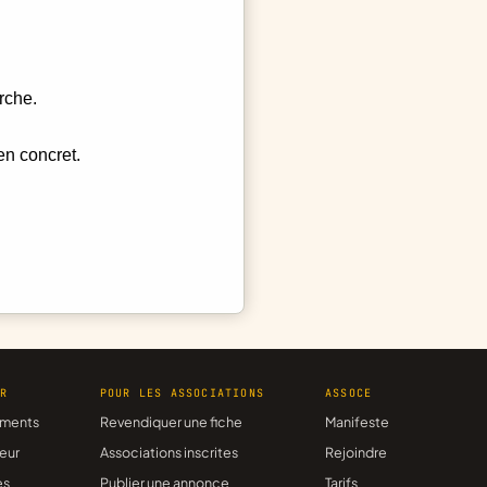
rche.
en concret.
ER
POUR LES ASSOCIATIONS
ASSOCE
ments
Revendiquer une fiche
Manifeste
eur
Associations inscrites
Rejoindre
es
Publier une annonce
Tarifs