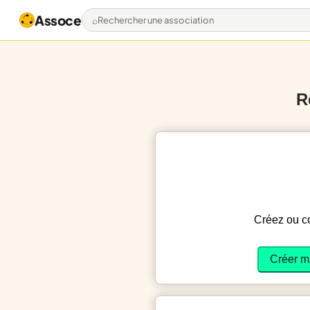
Assoce
Rechercher une association
R
Créez ou 
Créer m