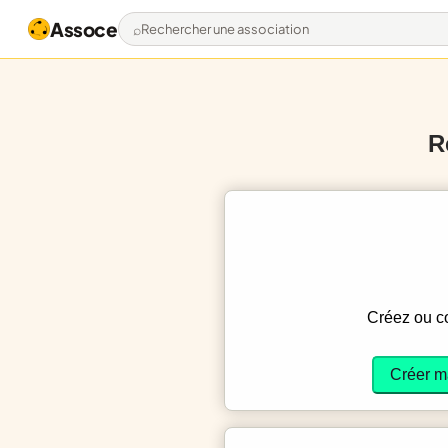
Assoce
Rechercher une association
R
Créez ou 
Créer m