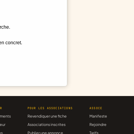
rche.
en concret.
ER
POUR LES ASSOCIATIONS
ASSOCE
ments
Revendiquer une fiche
Manifeste
eur
Associations inscrites
Rejoindre
es
Publier une annonce
Tarifs