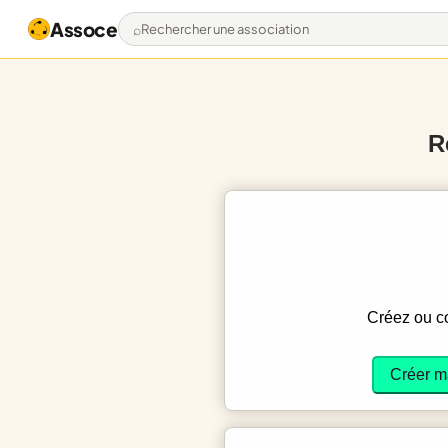
Assoce
Rechercher une association
R
Créez ou 
Créer m