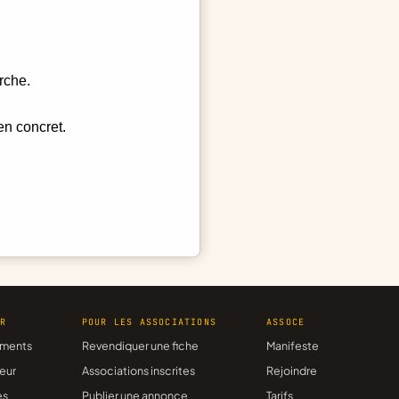
rche.
en concret.
ER
POUR LES ASSOCIATIONS
ASSOCE
ments
Revendiquer une fiche
Manifeste
eur
Associations inscrites
Rejoindre
es
Publier une annonce
Tarifs