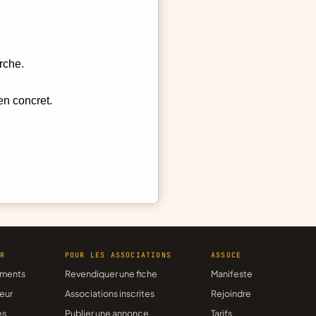
rche.
en concret.
ER
POUR LES ASSOCIATIONS
ASSOCE
ments
Revendiquer une fiche
Manifeste
eur
Associations inscrites
Rejoindre
es
Publier une annonce
Tarifs