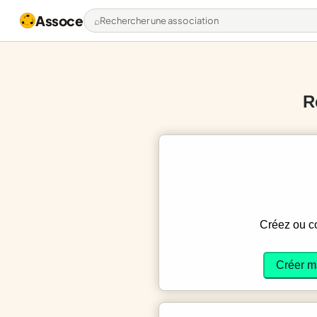
Assoce
Rechercher une association
R
Créez ou 
Créer m