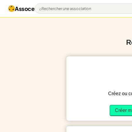
Assoce
Rechercher une association
R
Créez ou 
Créer m