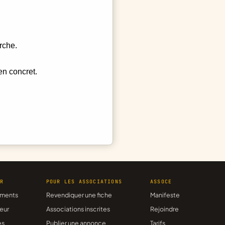
rche.
en concret.
ER
POUR LES ASSOCIATIONS
ASSOCE
ments
Revendiquer une fiche
Manifeste
eur
Associations inscrites
Rejoindre
es
Publier une annonce
Tarifs