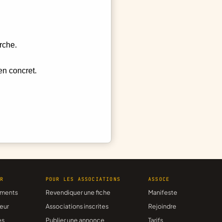
rche.
en concret.
ER
POUR LES ASSOCIATIONS
ASSOCE
ments
Revendiquer une fiche
Manifeste
eur
Associations inscrites
Rejoindre
es
Publier une annonce
Tarifs