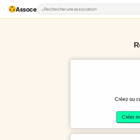
Assoce
Rechercher une association
R
Créez ou 
Créer m