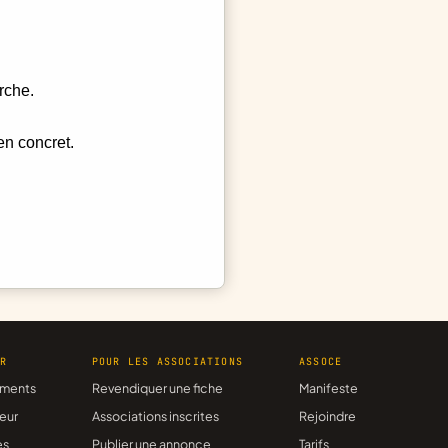
rche.
en concret.
ER
POUR LES ASSOCIATIONS
ASSOCE
ments
Revendiquer une fiche
Manifeste
eur
Associations inscrites
Rejoindre
es
Publier une annonce
Tarifs