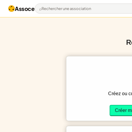
Assoce
Rechercher une association
R
Créez ou 
Créer m