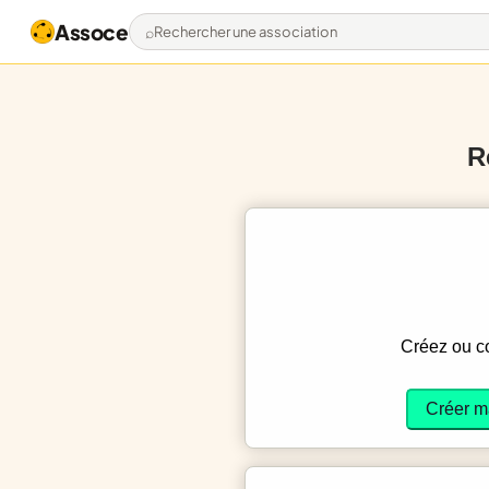
Assoce
Rechercher une association
R
Créez ou 
Créer m