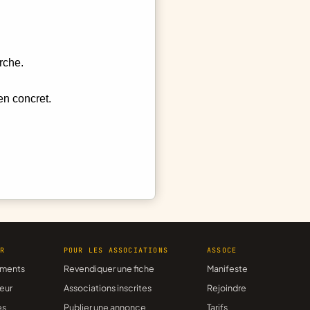
rche.
en concret.
ER
POUR LES ASSOCIATIONS
ASSOCE
ments
Revendiquer une fiche
Manifeste
eur
Associations inscrites
Rejoindre
es
Publier une annonce
Tarifs