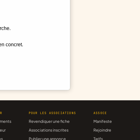
rche.
en concret.
ER
POUR LES ASSOCIATIONS
ASSOCE
ments
Revendiquer une fiche
Manifeste
eur
Associations inscrites
Rejoindre
es
Publier une annonce
Tarifs