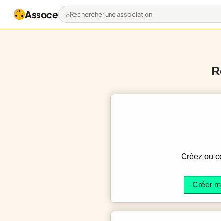
Assoce
Rechercher une association
R
Créez ou 
Créer m