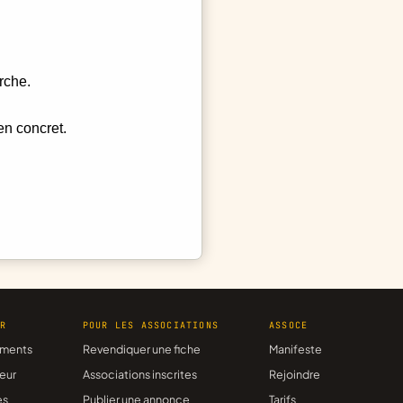
rche.
en concret.
ER
POUR LES ASSOCIATIONS
ASSOCE
ments
Revendiquer une fiche
Manifeste
eur
Associations inscrites
Rejoindre
es
Publier une annonce
Tarifs