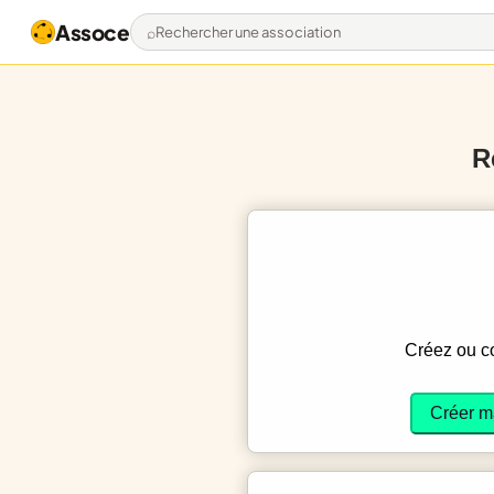
Assoce
Rechercher une association
R
Créez ou 
Créer m