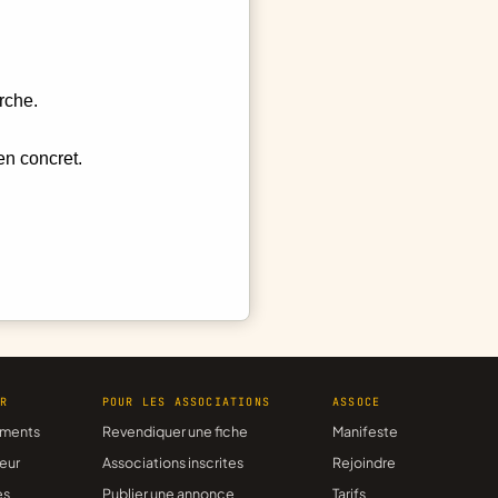
rche.
en concret.
ER
POUR LES ASSOCIATIONS
ASSOCE
ments
Revendiquer une fiche
Manifeste
eur
Associations inscrites
Rejoindre
es
Publier une annonce
Tarifs