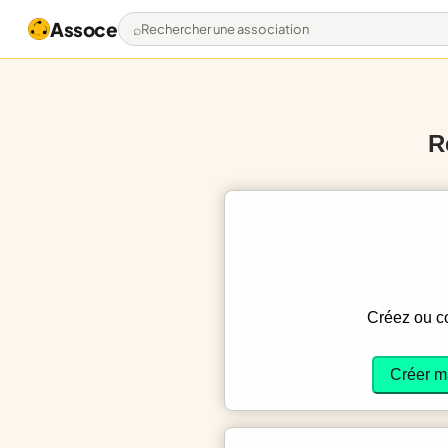
Assoce
Rechercher une association
R
Créez ou 
Créer m