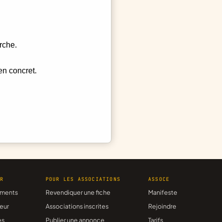
rche.
en concret.
ER
POUR LES ASSOCIATIONS
ASSOCE
ments
Revendiquer une fiche
Manifeste
eur
Associations inscrites
Rejoindre
es
Publier une annonce
Tarifs