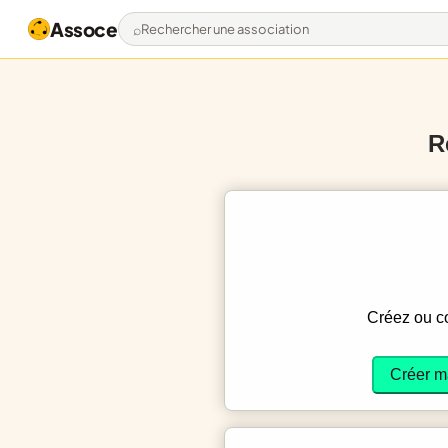
Assoce
Rechercher une association
R
Créez ou 
Créer m