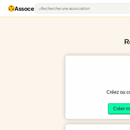
Assoce
Rechercher une association
R
Créez ou 
Créer m