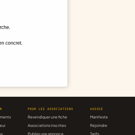
rche.
en concret.
ER
POUR LES ASSOCIATIONS
ASSOCE
ments
Revendiquer une fiche
Manifeste
eur
Associations inscrites
Rejoindre
es
Publier une annonce
Tarifs