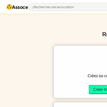
Assoce
Rechercher une association
R
Créez ou 
Créer m