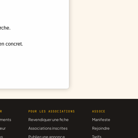
rche.
en concret.
ER
POUR LES ASSOCIATIONS
ASSOCE
ments
Revendiquer une fiche
Manifeste
eur
Associations inscrites
Rejoindre
es
Publier une annonce
Tarifs