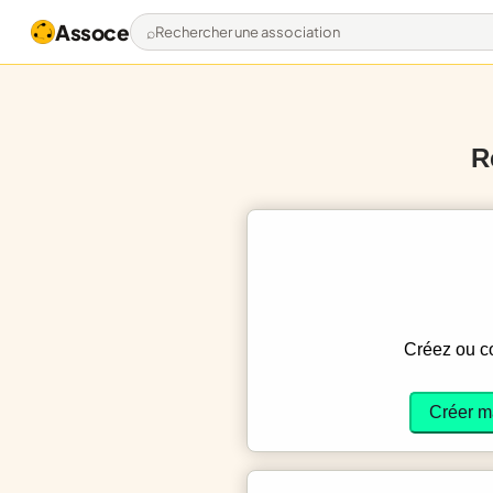
Assoce
Rechercher une association
R
Créez ou 
Créer m