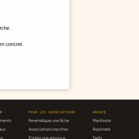
rche.
en concret.
ER
POUR LES ASSOCIATIONS
ASSOCE
ments
Revendiquer une fiche
Manifeste
eur
Associations inscrites
Rejoindre
es
Publier une annonce
Tarifs