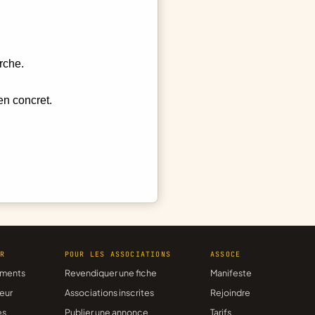
rche.
en concret.
ER
POUR LES ASSOCIATIONS
ASSOCE
ments
Revendiquer une fiche
Manifeste
eur
Associations inscrites
Rejoindre
es
Publier une annonce
Tarifs