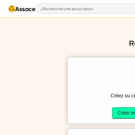
Assoce
Rechercher une association
R
Créez ou 
Créer m