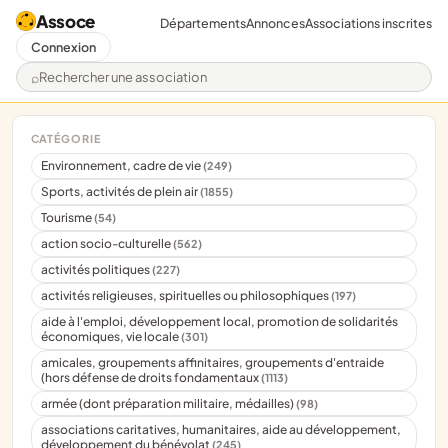
Assoce
Départements
Annonces
Associations inscrites
Connexion
Rechercher une association
CATÉGORIE
Environnement, cadre de vie
(249)
Sports, activités de plein air
(1855)
Tourisme
(54)
action socio-culturelle
(562)
activités politiques
(227)
activités religieuses, spirituelles ou philosophiques
(197)
aide à l'emploi, développement local, promotion de solidarités
économiques, vie locale
(301)
amicales, groupements affinitaires, groupements d'entraide
(hors défense de droits fondamentaux
(1113)
armée (dont préparation militaire, médailles)
(98)
associations caritatives, humanitaires, aide au développement,
développement du bénévolat
(245)