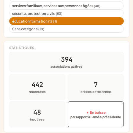
services familiaux, services aux personnes âgées
(48)
sécurité, protection civile
(53)
éducation formation
(1281)
Sans catégorie
(10)
STATISTIQUES
394
associations actives
442
7
recensées
créées cette année
48
▼ En baisse
par rapport à l'année précédente
inactives