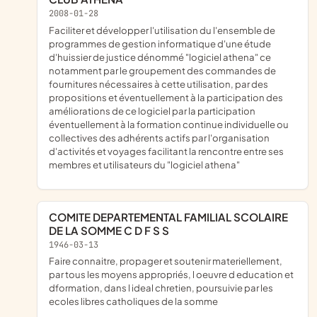
2008-01-28
faciliter et développer l'utilisation du l'ensemble de
programmes de gestion informatique d'une étude
d'huissier de justice dénommé "logiciel athena" ce
notamment par le groupement des commandes de
fournitures nécessaires à cette utilisation, par des
propositions et éventuellement à la participation des
améliorations de ce logiciel par la participation
éventuellement à la formation continue individuelle ou
collectives des adhérents actifs par l'organisation
d'activités et voyages facilitant la rencontre entre ses
membres et utilisateurs du "logiciel athena"
COMITE DEPARTEMENTAL FAMILIAL SCOLAIRE
DE LA SOMME C D F S S
1946-03-13
faire connaitre, propager et soutenir materiellement,
par tous les moyens appropriés, l oeuvre d education et
dformation, dans l ideal chretien, poursuivie par les
ecoles libres catholiques de la somme