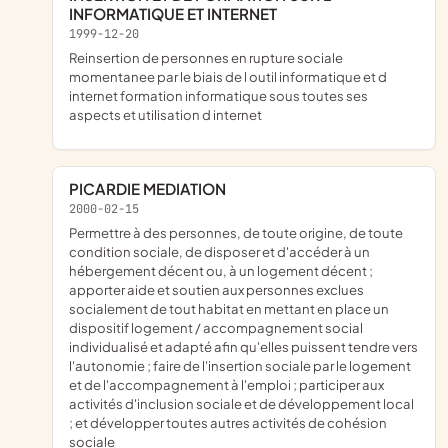
INFORMATIQUE ET INTERNET
1999-12-20
reinsertion de personnes en rupture sociale
momentanee par le biais de l outil informatique et d
internet formation informatique sous toutes ses
aspects et utilisation d internet
PICARDIE MEDIATION
2000-02-15
permettre à des personnes, de toute origine, de toute
condition sociale, de disposer et d'accéder à un
hébergement décent ou, à un logement décent ;
apporter aide et soutien aux personnes exclues
socialement de tout habitat en mettant en place un
dispositif logement / accompagnement social
individualisé et adapté afin qu'elles puissent tendre vers
l'autonomie ; faire de l'insertion sociale par le logement
et de l'accompagnement à l'emploi ; participer aux
activités d'inclusion sociale et de développement local
; et développer toutes autres activités de cohésion
sociale