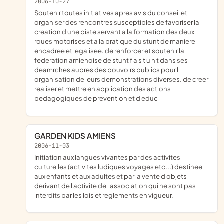
2006-10-27
soutenir toutes initiatives apres avis du conseil et
organiser des rencontres susceptibles de favoriser la
creation d une piste servant a la formation des deux
roues motorises et a la pratique du stunt de maniere
encadree et legalisee. de renforcer et soutenir la
federation amienoise de stunt f a s t u n t dans ses
deamrches aupres des pouvoirs publics pour l
organisation de leurs demonstrations diverses. de creer
realiser et mettre en application des actions
pedagogiques de prevention et d educ
GARDEN KIDS AMIENS
2006-11-03
initiation aux langues vivantes par des activites
culturelles (activites ludiques voyages etc...) destinee
aux enfants et aux adultes et par la vente d objets
derivant de l activite de l association qui ne sont pas
interdits par les lois et reglements en vigueur.