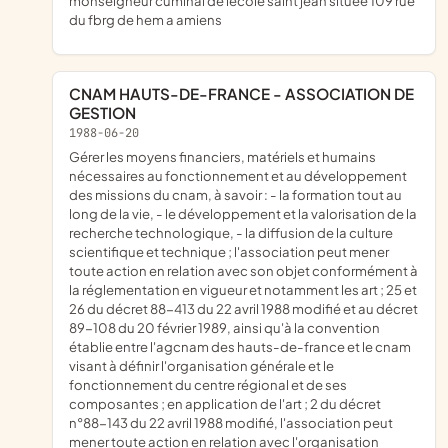
monseigneur cuminal de lecole saint jean situee 109 rue
du fbrg de hem a amiens
CNAM HAUTS-DE-FRANCE - ASSOCIATION DE
GESTION
1988-06-20
gérer les moyens financiers, matériels et humains
nécessaires au fonctionnement et au développement
des missions du cnam, à savoir : - la formation tout au
long de la vie, - le développement et la valorisation de la
recherche technologique, - la diffusion de la culture
scientifique et technique ; l'association peut mener
toute action en relation avec son objet conformément à
la réglementation en vigueur et notamment les art ; 25 et
26 du décret 88-413 du 22 avril 1988 modifié et au décret
89-108 du 20 février 1989, ainsi qu'à la convention
établie entre l'agcnam des hauts-de-france et le cnam
visant à définir l'organisation générale et le
fonctionnement du centre régional et de ses
composantes ; en application de l'art ; 2 du décret
n°88-143 du 22 avril 1988 modifié, l'association peut
mener toute action en relation avec l'organisation