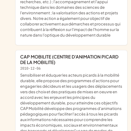
recherches, etc.) ; l'accompagnement et l'appui
technique dans les domaines des sciences de
l'environnement ; la valorisation des actions et projets
divers. Notre action a également pour objectif de
collaborer activement aux démarches et processus qui
contribuent à la réflexion sur l'impact de l'homme sur la
nature dans l'optique du développement durable
CAP MOBILITE (CENTRE D'ANIMATION PICARD
DE LA MOBILITE)
2010-12-06
sensibiliser et éduquer les acteurs picards à la mobilité
durable, elle propose des programmes d'actions pour
engager les décideurs et les usagers des déplacements
vers des choix et des pratiques de mises en oeuvre en
accord avec les enjeux et les principes du
développement durable, pour atteindre ces objectifs
CAP Mobilité développe des programmes d'animations
pédagogiques pour faciliter l'accès à tous les picards
aux informations nécessaires pour comprendre les
impacts économiques, sociaux et environnementaux
des transports et développer l'usage de modes de