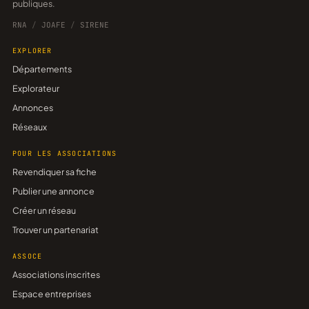
publiques.
RNA
/
JOAFE
/
SIRENE
EXPLORER
Départements
Explorateur
Annonces
Réseaux
POUR LES ASSOCIATIONS
Revendiquer sa fiche
Publier une annonce
Créer un réseau
Trouver un partenariat
ASSOCE
Associations inscrites
Espace entreprises