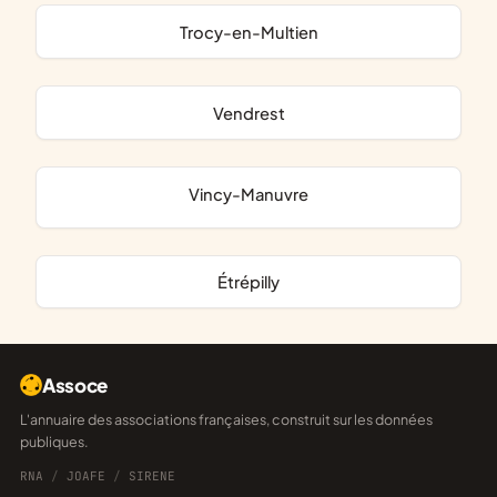
Trocy-en-Multien
Vendrest
Vincy-Manuvre
Étrépilly
Assoce
L'annuaire des associations françaises, construit sur les données
publiques.
RNA
/
JOAFE
/
SIRENE