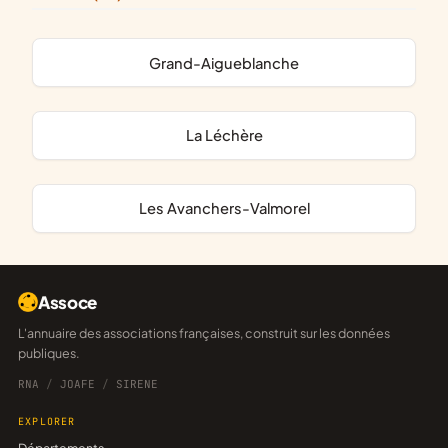
Grand-Aigueblanche
La Léchère
Les Avanchers-Valmorel
Assoce
L'annuaire des associations françaises, construit sur les données
publiques.
RNA
/
JOAFE
/
SIRENE
EXPLORER