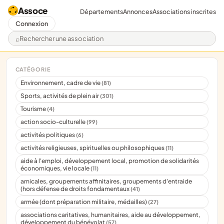
Assoce
Départements
Annonces
Associations inscrites
Connexion
Rechercher une association
CATÉGORIE
Environnement, cadre de vie
(81)
Sports, activités de plein air
(301)
Tourisme
(4)
action socio-culturelle
(99)
activités politiques
(6)
activités religieuses, spirituelles ou philosophiques
(11)
aide à l'emploi, développement local, promotion de solidarités
économiques, vie locale
(11)
amicales, groupements affinitaires, groupements d'entraide
(hors défense de droits fondamentaux
(41)
armée (dont préparation militaire, médailles)
(27)
associations caritatives, humanitaires, aide au développement,
développement du bénévolat
(57)