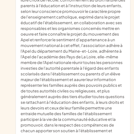
parents à l'éducation et à l'instruction de leurs enfants,
selon leur conscience promouvoir le caractère propre
de l'enseignement catholique, exprimé dans le projet
éducatif de l'établissement, en collaboration avec ses
responsables et les organismes concernés mettre en
oeuvre et faire connaître le projet du mouvement des
Apel et renforcer le sentiment d'appartenance à un
mouvement national à cet effet, l'association adhère à
l'Apel du département du Maine-et-Loire, adhérente à
l'Apel de l'académie des Pays de La Loire, elle-même
membre de l'Apel nationale réunir toutes les personnes
investies de l'autorité parentale à l'égard des enfants
scolarisés dans l'établissement ou parents d'un élève
majeur de l'établissement et aaurer leur information
représenter les familles auprès des pouvoirs publics et
de toutes autorités civiles ou religieuses, et plus
généralement auprès des tiers étudier toutes questions
se rattachant à l'éducation des enfants, à leurs droits et
leurs devoirs et ceux de leur famille permettre une
entraide mutuelle des familles de l'établissement
participer à la vie de la communauté éducative et la
promouvoir, dans le respect des compétences de
chacun apporter son soutien à l'établissement et