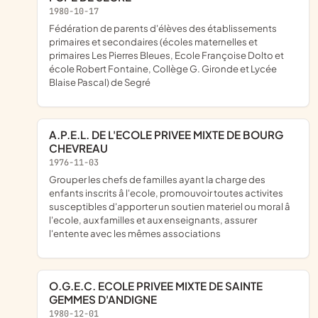
1980-10-17
fédération de parents d'élèves des établissements
primaires et secondaires (écoles maternelles et
primaires Les Pierres Bleues, Ecole Françoise Dolto et
école Robert Fontaine, Collège G. Gironde et Lycée
Blaise Pascal) de Segré
A.P.E.L. DE L'ECOLE PRIVEE MIXTE DE BOURG
CHEVREAU
1976-11-03
grouper les chefs de familles ayant la charge des
enfants inscrits â l'ecole, promouvoir toutes activites
susceptibles d'apporter un soutien materiel ou moral â
l'ecole, aux familles et aux enseignants, assurer
l'entente avec les mêmes associations
O.G.E.C. ECOLE PRIVEE MIXTE DE SAINTE
GEMMES D'ANDIGNE
1980-12-01