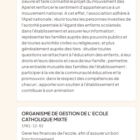
oeuvre et faire connaitre le projet du mouvement des
Apel et renforcer le sentiment d'appartenance à un
mouvement national. A cet effet, l'association adhère à
l'Apel nationale ; réunir toutes les personnes investies de
l'autorité parentale à l'égard des enfants scolarisés
dans l'établissement et assurer leur information ;
représenter les familles auprès des pouvoirs publics et
de toutes autorités civiles ou religieuses, et plus
généralement auprès des tiers ; étudier toutes
questions se rattachant à l'éducation des enfants, à leur
droits et leurs devoirs et ceux de leur famille ; permettre
une entraide mutuelle des familles de l'établissement ;
participer à la vie de la communauté éducative et la
promouvoir, dans le respect des compétences de
chacun ; apporter son soutien à l'établissement et
contribuer à son animation
ORGANISME DE GESTION DE L' ECOLE
CATHOLIQUE MIXTE
1981-12-02
gerer les finances de l'ecole, afin d'assurer un bon
fonctionnement