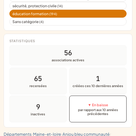
sécurité, protection civile
(14)
éducation formation
(194)
Sans catégorie
(4)
STATISTIQUES
56
associations actives
65
1
recensées
créées ces 10 dernières années
9
▼ En baisse
par rapport aux 10 années
précédentes
inactives
départements
maine-et-loire
anjou bleu communauté
/
/
/