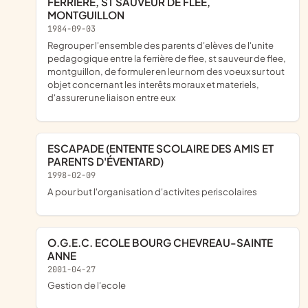
FERRIERE, ST SAUVEUR DE FLEE,
MONTGUILLON
1984-09-03
regrouper l'ensemble des parents d'elèves de l'unite
pedagogique entre la ferrière de flee, st sauveur de flee,
montguillon, de formuler en leur nom des voeux sur tout
objet concernant les interêts moraux et materiels,
d'assurer une liaison entre eux
ESCAPADE (ENTENTE SCOLAIRE DES AMIS ET
PARENTS D'ÉVENTARD)
1998-02-09
a pour but l'organisation d'activites periscolaires
O.G.E.C. ECOLE BOURG CHEVREAU-SAINTE
ANNE
2001-04-27
gestion de l'ecole