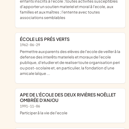
enfants inscrits â l'ecole ; toutes activites susceptibles
d'apporter un soutien materiel et moral â l'ecole, aux
familles et aux maîtres ; l'entente avec toutes
associations semblables
ÉCOLE LES PRÉS VERTS
1962-06-29
permettre aux parents des elèves de l'ecole de veiller â la
defense des interêts materiels et moraux de l'ecole
publique, d'etudier et de realiser toute organisation peri
ou post-scolaire et, en particulier, la fondation d'une
amicale laïque ...
APE DE L'ÉCOLE DES DEUX RIVIÈRES NOËLLET
OMBRÉE D'ANJOU
1991-11-06
participer â la vie de l'ecole