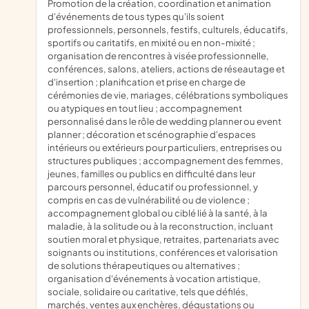
promotion de la création, coordination et animation
d'événements de tous types qu'ils soient
professionnels, personnels, festifs, culturels, éducatifs,
sportifs ou caritatifs, en mixité ou en non-mixité ;
organisation de rencontres à visée professionnelle,
conférences, salons, ateliers, actions de réseautage et
d'insertion ; planification et prise en charge de
cérémonies de vie, mariages, célébrations symboliques
ou atypiques en tout lieu ; accompagnement
personnalisé dans le rôle de wedding planner ou event
planner ; décoration et scénographie d'espaces
intérieurs ou extérieurs pour particuliers, entreprises ou
structures publiques ; accompagnement des femmes,
jeunes, familles ou publics en difficulté dans leur
parcours personnel, éducatif ou professionnel, y
compris en cas de vulnérabilité ou de violence ;
accompagnement global ou ciblé lié à la santé, à la
maladie, à la solitude ou à la reconstruction, incluant
soutien moral et physique, retraites, partenariats avec
soignants ou institutions, conférences et valorisation
de solutions thérapeutiques ou alternatives ;
organisation d'événements à vocation artistique,
sociale, solidaire ou caritative, tels que défilés,
marchés, ventes aux enchères, dégustations ou