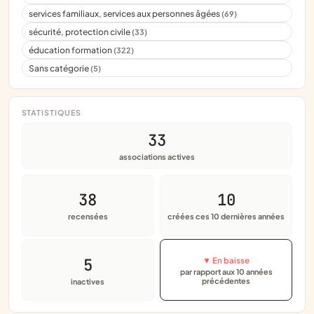
services familiaux, services aux personnes âgées
(69)
sécurité, protection civile
(33)
éducation formation
(322)
Sans catégorie
(5)
STATISTIQUES
33
associations actives
38
10
recensées
créées ces 10 dernières années
5
▼ En baisse
par rapport aux 10 années
précédentes
inactives