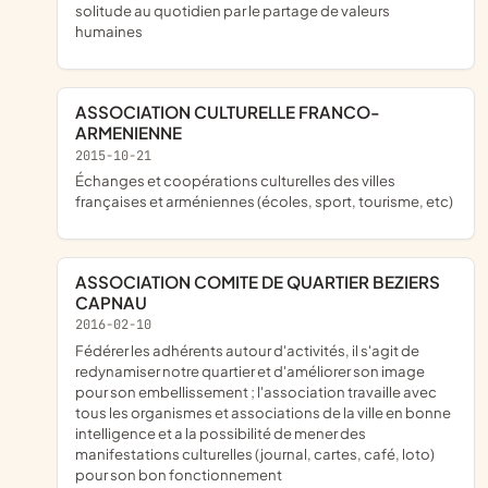
solitude au quotidien par le partage de valeurs
humaines
ASSOCIATION CULTURELLE FRANCO-
ARMENIENNE
2015-10-21
échanges et coopérations culturelles des villes
françaises et arméniennes (écoles, sport, tourisme, etc)
ASSOCIATION COMITE DE QUARTIER BEZIERS
CAPNAU
2016-02-10
fédérer les adhérents autour d'activités, il s'agit de
redynamiser notre quartier et d'améliorer son image
pour son embellissement ; l'association travaille avec
tous les organismes et associations de la ville en bonne
intelligence et a la possibilité de mener des
manifestations culturelles (journal, cartes, café, loto)
pour son bon fonctionnement