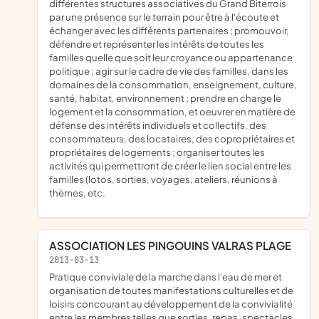
différentes structures associatives du Grand Biterrois
par une présence sur le terrain pour être à l'écoute et
échanger avec les différents partenaires ; promouvoir,
défendre et représenter les intérêts de toutes les
familles quelle que soit leur croyance ou appartenance
politique ; agir sur le cadre de vie des familles, dans les
domaines de la consommation, enseignement, culture,
santé, habitat, environnement ; prendre en charge le
logement et la consommation, et oeuvrer en matière de
défense des intérêts individuels et collectifs, des
consommateurs, des locataires, des copropriétaires et
propriétaires de logements ; organiser toutes les
activités qui permettront de créer le lien social entre les
familles (lotos, sorties, voyages, ateliers, réunions à
thèmes, etc.
ASSOCIATION LES PINGOUINS VALRAS PLAGE
2013-03-13
pratique conviviale de la marche dans l'eau de mer et
organisation de toutes manifestations culturelles et de
loisirs concourant au développement de la convivialité
entre les membres telles que sorties, repas, spectacles,