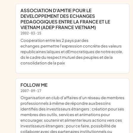
ASSOCIATION D'AMITIE POUR LE
DEVELOPPEMENT DES ECHANGES
PEDAGOGIQUES ENTRE LA FRANCE ET LE
VIETNAM (ADEP FRANCE VIETNAM)
2002-03-15
Cooperation entre les 2 pays par des
echanges.permettre l'expression concrète des valeurs
republicaines laïques et dEmocratiques de notre ecole,
ds le cadre du respect mutuel des peuples et de la
consolidation de la paix
FOLLOW ME
2007-09-17
organisation en club d'affaires d'un réseau de membres
professionnels à même de répondre aux besoins
identifiés des investisseurs étrangers ; création pour ses
membres des outils, services et animations pour
encourager, soutenir et alimenter leurs actions vers ces
investisseurs étrangers ; pour ce faire, possibilité de
collaborer avec des partenaires institutionnels ou