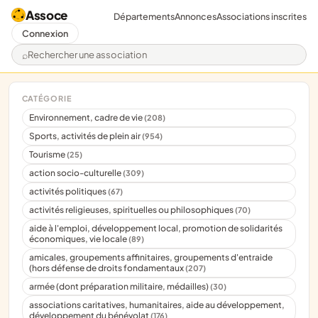
Assoce
Départements
Annonces
Associations inscrites
Connexion
Rechercher une association
CATÉGORIE
Environnement, cadre de vie
(208)
Sports, activités de plein air
(954)
Tourisme
(25)
action socio-culturelle
(309)
activités politiques
(67)
activités religieuses, spirituelles ou philosophiques
(70)
aide à l'emploi, développement local, promotion de solidarités
économiques, vie locale
(89)
amicales, groupements affinitaires, groupements d'entraide
(hors défense de droits fondamentaux
(207)
armée (dont préparation militaire, médailles)
(30)
associations caritatives, humanitaires, aide au développement,
développement du bénévolat
(176)