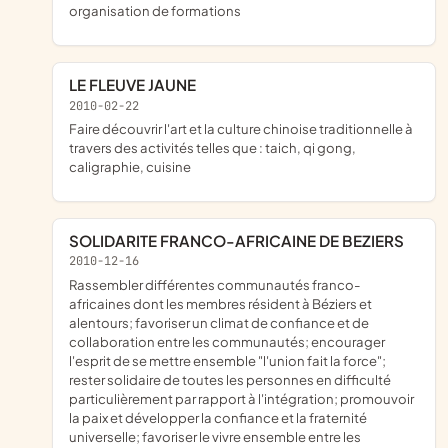
organisation de formations
LE FLEUVE JAUNE
2010-02-22
faire découvrir l'art et la culture chinoise traditionnelle à
travers des activités telles que : taich, qi gong,
caligraphie, cuisine
SOLIDARITE FRANCO-AFRICAINE DE BEZIERS
2010-12-16
rassembler différentes communautés franco-
africaines dont les membres résident à Béziers et
alentours; favoriser un climat de confiance et de
collaboration entre les communautés; encourager
l'esprit de se mettre ensemble "l'union fait la force";
rester solidaire de toutes les personnes en difficulté
particulièrement par rapport à l'intégration; promouvoir
la paix et développer la confiance et la fraternité
universelle; favoriser le vivre ensemble entre les