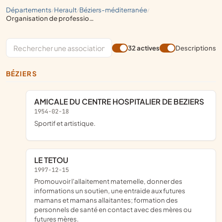
départements
herault
béziers-méditerranée
/
/
/
organisation de professions médicales ou paramédicales
32 actives
Descriptions
BÉZIERS
AMICALE DU CENTRE HOSPITALIER DE BEZIERS
1954-02-18
Sportif et artistique.
LE TETOU
1997-12-15
Promouvoir l'allaitement maternelle, donner des
informations un soutien, une entraide aux futures
mamans et mamans allaitantes; formation des
personnels de santé en contact avec des mères ou
futures mères.