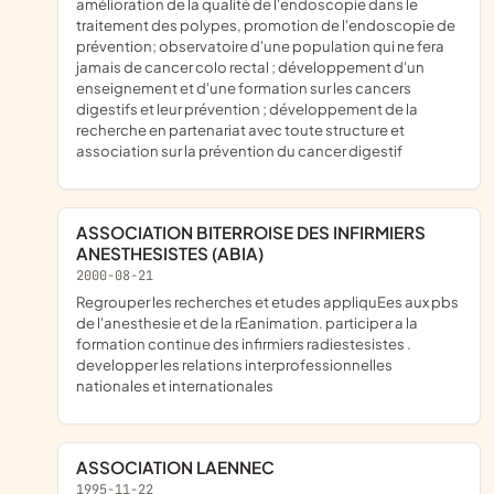
amélioration de la qualité de l'endoscopie dans le
traitement des polypes, promotion de l'endoscopie de
prévention; observatoire d'une population qui ne fera
jamais de cancer colo rectal ; développement d'un
enseignement et d'une formation sur les cancers
digestifs et leur prévention ; développement de la
recherche en partenariat avec toute structure et
association sur la prévention du cancer digestif
ASSOCIATION BITERROISE DES INFIRMIERS
ANESTHESISTES (ABIA)
2000-08-21
regrouper les recherches et etudes appliquEes aux pbs
de l'anesthesie et de la rEanimation. participer a la
formation continue des infirmiers radiestesistes .
developper les relations interprofessionnelles
nationales et internationales
ASSOCIATION LAENNEC
1995-11-22