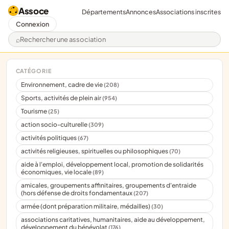
Assoce
Départements
Annonces
Associations inscrites
Connexion
Rechercher une association
CATÉGORIE
Environnement, cadre de vie
(208)
Sports, activités de plein air
(954)
Tourisme
(25)
action socio-culturelle
(309)
activités politiques
(67)
activités religieuses, spirituelles ou philosophiques
(70)
aide à l'emploi, développement local, promotion de solidarités
économiques, vie locale
(89)
amicales, groupements affinitaires, groupements d'entraide
(hors défense de droits fondamentaux
(207)
armée (dont préparation militaire, médailles)
(30)
associations caritatives, humanitaires, aide au développement,
développement du bénévolat
(176)