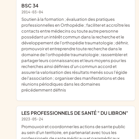
BSC 34
2014-03-04
soutien à la formation ; évaluation des pratiques
professionnelles en Orthopédie ; faciliter et accroître les
contacts entre médecins ou toute autre personne
possédant un intérêt commun dans la recherche et le
développement de l'orthopédie traumatologie ; définir,
promouvoir et entreprendre toute recherche dans le
domaine de l'orthopédie traumatologie ; rassembler et
partager leurs connaissances et leurs moyens pour les
recherches ainsi définies d'un commun accord et
assurer la valorisation des résultats menés sous l'égide
de l'association ; organiser des manifestations et des
réunions périodiques dans les domaines
précédemment définis
LES PROFESSIONNELS DE SANTÉ " DU LIBRON"
2023-05-24
promouvoir et coordonner les actions de sante public
au sein d'un territoire, en partenariat avec tous les
professionels de sante médicaux et paramédicaux