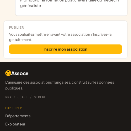
généraliste
PUBLIER
Vous souhaitez mettre en avant votre association ? Inscrivez-la
gratuitement.
Inscrire mon association
Assoce
L'annuaire des associations françaises, construit sur les données
publiques.
RNA
/
JOAFE
/
SIRENE
EXPLORER
Départements
Explorateur