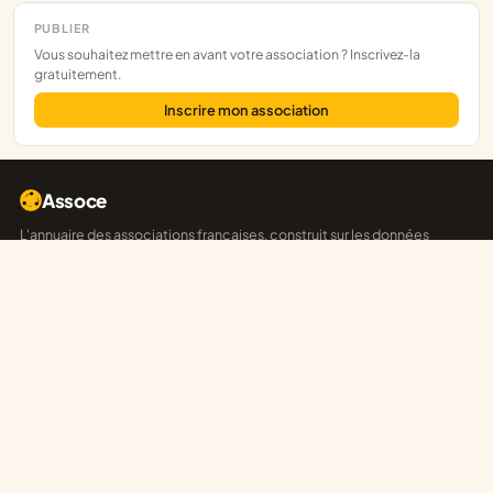
PUBLIER
Vous souhaitez mettre en avant votre association ? Inscrivez-la
gratuitement.
Inscrire mon association
Assoce
L'annuaire des associations françaises, construit sur les données
publiques.
RNA
/
JOAFE
/
SIRENE
EXPLORER
Départements
Explorateur
Annonces
Réseaux