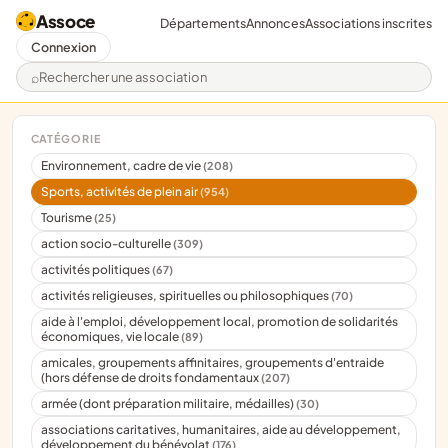
Assoce
Départements
Annonces
Associations inscrites
Connexion
Rechercher une association
CATÉGORIE
Environnement, cadre de vie
(208)
Sports, activités de plein air
(954)
Tourisme
(25)
action socio-culturelle
(309)
activités politiques
(67)
activités religieuses, spirituelles ou philosophiques
(70)
aide à l'emploi, développement local, promotion de solidarités
économiques, vie locale
(89)
amicales, groupements affinitaires, groupements d'entraide
(hors défense de droits fondamentaux
(207)
armée (dont préparation militaire, médailles)
(30)
associations caritatives, humanitaires, aide au développement,
développement du bénévolat
(176)