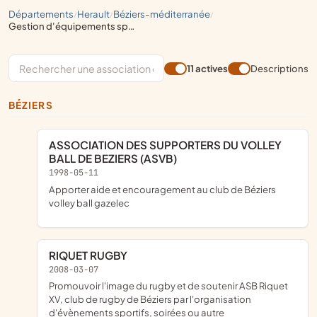
départements
herault
béziers-méditerranée
/
/
/
gestion d'équipements sportifs, organisation de rencontres sportives, organisation de championnats, clubs de supporters
11 actives
Descriptions
BÉZIERS
ASSOCIATION DES SUPPORTERS DU VOLLEY
BALL DE BEZIERS (ASVB)
1998-05-11
Apporter aide et encouragement au club de Béziers
volley ball gazelec
RIQUET RUGBY
2008-03-07
promouvoir l'image du rugby et de soutenir ASB Riquet
XV, club de rugby de Béziers par l'organisation
d'évènements sportifs, soirées ou autre