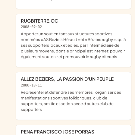
RUGBITERRE.OC
2008-09-02
apporter un soutien tant aux structures sportives
nommées « AS Béziers Hérault » et « Béziers rugby », qu'à
ses supporters locaux et exilés, par l'intermédiaire de
plusieurs moyens, dont le principal est Internet; pouvoir
également soutenir et promouvoir le rugby biterrois
ALLEZ BEZIERS, LA PASSION D'UN PEUPLE
2000-10-11
Representer et defendre ses membres . organiser des
manifestations sportives folkloriques, club de
supporters, amitie et action avec d autres club de
supporters
PENA FRANCISCO JOSE PORRAS