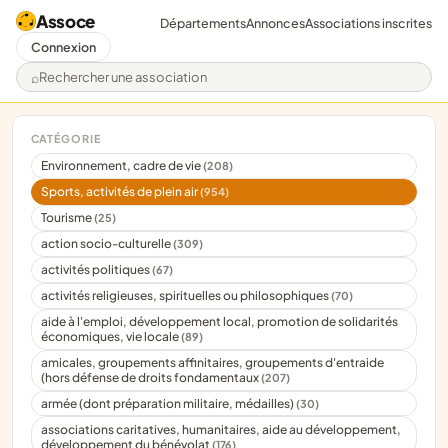
Assoce
Départements
Annonces
Associations inscrites
Connexion
Rechercher une association
CATÉGORIE
Environnement, cadre de vie
(208)
Sports, activités de plein air
(954)
Tourisme
(25)
action socio-culturelle
(309)
activités politiques
(67)
activités religieuses, spirituelles ou philosophiques
(70)
aide à l'emploi, développement local, promotion de solidarités
économiques, vie locale
(89)
amicales, groupements affinitaires, groupements d'entraide
(hors défense de droits fondamentaux
(207)
armée (dont préparation militaire, médailles)
(30)
associations caritatives, humanitaires, aide au développement,
développement du bénévolat
(176)