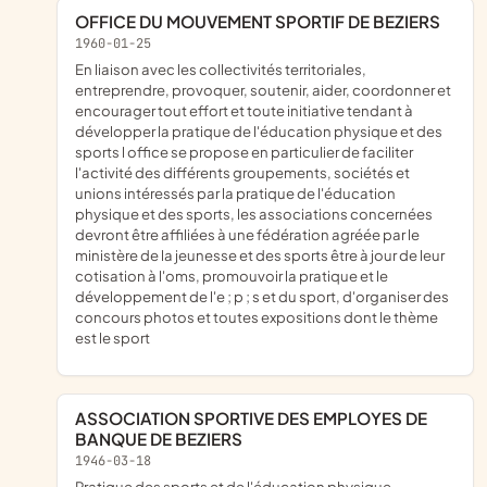
OFFICE DU MOUVEMENT SPORTIF DE BEZIERS
1960-01-25
en liaison avec les collectivités territoriales,
entreprendre, provoquer, soutenir, aider, coordonner et
encourager tout effort et toute initiative tendant à
développer la pratique de l'éducation physique et des
sports l office se propose en particulier de faciliter
l'activité des différents groupements, sociétés et
unions intéressés par la pratique de l'éducation
physique et des sports, les associations concernées
devront être affiliées à une fédération agréée par le
ministère de la jeunesse et des sports être à jour de leur
cotisation à l'oms, promouvoir la pratique et le
développement de l'e ; p ; s et du sport, d'organiser des
concours photos et toutes expositions dont le thème
est le sport
ASSOCIATION SPORTIVE DES EMPLOYES DE
BANQUE DE BEZIERS
1946-03-18
Pratique des sports et de l'éducation physique.