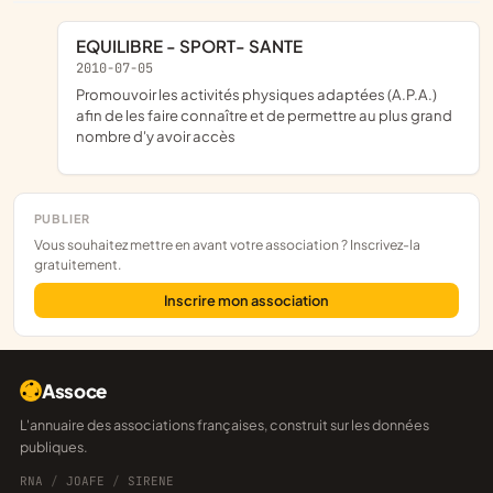
EQUILIBRE - SPORT- SANTE
2010-07-05
promouvoir les activités physiques adaptées (A.P.A.)
afin de les faire connaître et de permettre au plus grand
nombre d'y avoir accès
PUBLIER
Vous souhaitez mettre en avant votre association ? Inscrivez-la
gratuitement.
Inscrire mon association
Assoce
L'annuaire des associations françaises, construit sur les données
publiques.
RNA
/
JOAFE
/
SIRENE