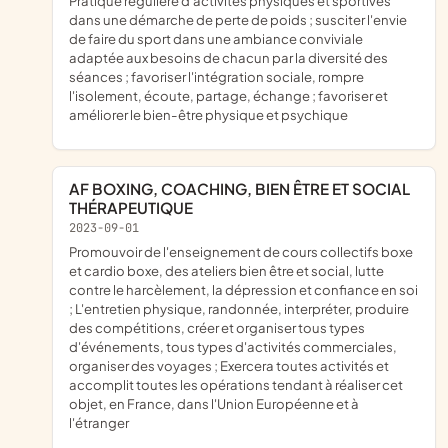
pratique régulière d'activités physiques et sportives
dans une démarche de perte de poids ; susciter l'envie
de faire du sport dans une ambiance conviviale
adaptée aux besoins de chacun par la diversité des
séances ; favoriser l'intégration sociale, rompre
l'isolement, écoute, partage, échange ; favoriser et
améliorer le bien-être physique et psychique
AF BOXING, COACHING, BIEN ÊTRE ET SOCIAL
THÉRAPEUTIQUE
2023-09-01
promouvoir de l'enseignement de cours collectifs boxe
et cardio boxe, des ateliers bien être et social, lutte
contre le harcèlement, la dépression et confiance en soi
; L'entretien physique, randonnée, interpréter, produire
des compétitions, créer et organiser tous types
d'événements, tous types d'activités commerciales,
organiser des voyages ; Exercera toutes activités et
accomplit toutes les opérations tendant à réaliser cet
objet, en France, dans l'Union Européenne et à
l'étranger