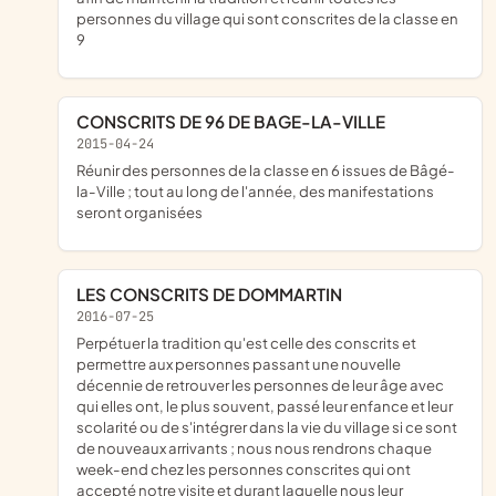
personnes du village qui sont conscrites de la classe en
9
CONSCRITS DE 96 DE BAGE-LA-VILLE
2015-04-24
réunir des personnes de la classe en 6 issues de Bâgé-
la-Ville ; tout au long de l'année, des manifestations
seront organisées
LES CONSCRITS DE DOMMARTIN
2016-07-25
perpétuer la tradition qu'est celle des conscrits et
permettre aux personnes passant une nouvelle
décennie de retrouver les personnes de leur âge avec
qui elles ont, le plus souvent, passé leur enfance et leur
scolarité ou de s'intégrer dans la vie du village si ce sont
de nouveaux arrivants ; nous nous rendrons chaque
week-end chez les personnes conscrites qui ont
accepté notre visite et durant laquelle nous leur