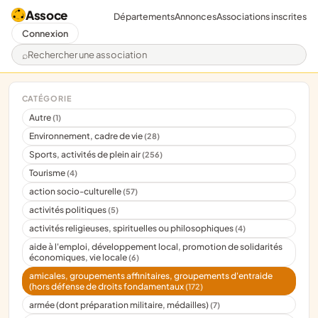
Assoce
Départements
Annonces
Associations inscrites
Connexion
Rechercher une association
CATÉGORIE
Autre
(1)
Environnement, cadre de vie
(28)
Sports, activités de plein air
(256)
Tourisme
(4)
action socio-culturelle
(57)
activités politiques
(5)
activités religieuses, spirituelles ou philosophiques
(4)
aide à l'emploi, développement local, promotion de solidarités
économiques, vie locale
(6)
amicales, groupements affinitaires, groupements d'entraide
(hors défense de droits fondamentaux
(172)
armée (dont préparation militaire, médailles)
(7)