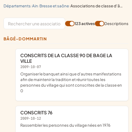
départements
ain
bresse et saône
associations de classe d'âge
/
/
/
123 actives
Descriptions
BÂGÉ-DOMMARTIN
CONSCRITS DE LA CLASSE 90 DE BAGE LA
VILLE
2009-10-07
organiser le banquet ainsi que d'autres manifestations
afin de maintenir la tradition et réunir toutes les
personnes du village qui sont conscrites de la classe en
0
CONSCRITS 76
2009-10-12
rassembler les personnes du village nées en 1976