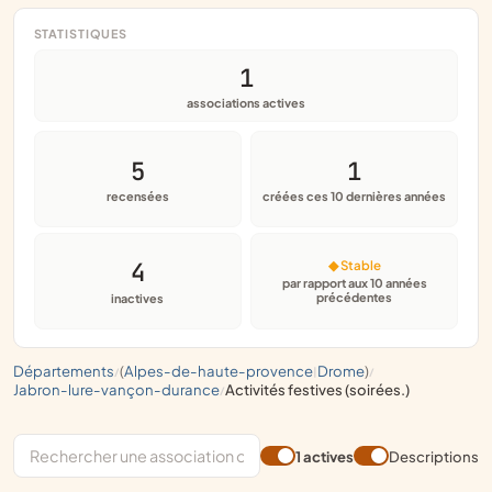
STATISTIQUES
1
associations actives
5
1
recensées
créées ces 10 dernières années
4
◆ Stable
par rapport aux 10 années
précédentes
inactives
départements
(
alpes-de-haute-provence
drome
)
/
|
/
jabron-lure-vançon-durance
activités festives (soirées.)
/
1 actives
Descriptions