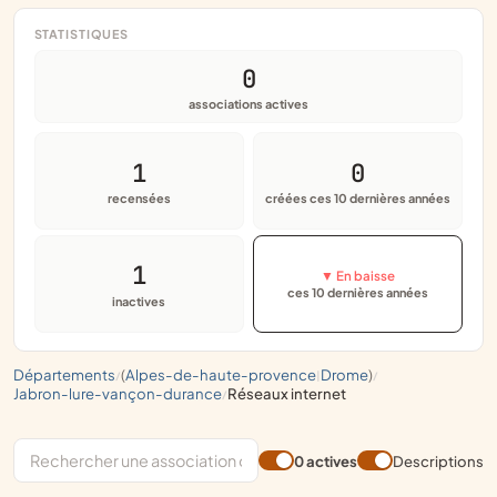
STATISTIQUES
0
associations actives
1
0
recensées
créées ces 10 dernières années
1
▼ En baisse
ces 10 dernières années
inactives
départements
(
alpes-de-haute-provence
drome
)
/
|
/
jabron-lure-vançon-durance
réseaux internet
/
0 actives
Descriptions