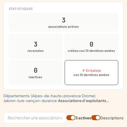
STATISTIQUES
3
associations actives
3
0
recensées
créées ces 10 dernières années
0
▼ En baisse
ces 10 dernières années
inactives
départements
(
alpes-de-haute-provence
drome
)
/
|
/
jabron-lure-vançon-durance
associations d'exploitants agricoles, élevage, horticulture, aviculture, apiculture, viticulture, viniculture
/
3 actives
Descriptions