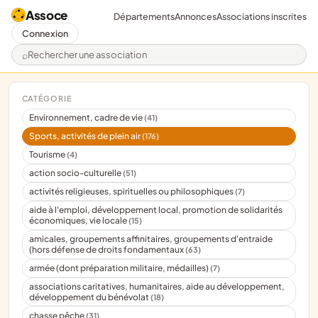
Assoce
Départements
Annonces
Associations inscrites
Connexion
Rechercher une association
CATÉGORIE
Environnement, cadre de vie
(41)
Sports, activités de plein air
(176)
Tourisme
(4)
action socio-culturelle
(51)
activités religieuses, spirituelles ou philosophiques
(7)
aide à l'emploi, développement local, promotion de solidarités
économiques, vie locale
(15)
amicales, groupements affinitaires, groupements d'entraide
(hors défense de droits fondamentaux
(63)
armée (dont préparation militaire, médailles)
(7)
associations caritatives, humanitaires, aide au développement,
développement du bénévolat
(18)
chasse pêche
(31)