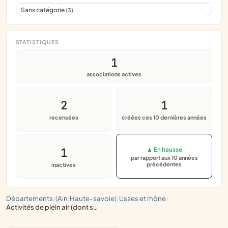
Sans catégorie
(3)
STATISTIQUES
1
associations actives
2
1
recensées
créées ces 10 dernières années
1
▲ En hausse
par rapport aux 10 années
précédentes
inactives
départements
(
ain
haute-savoie
)
usses et rhône
/
|
/
/
activités de plein air (dont saut à l'élastique)