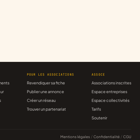
R
POUR LES ASSOCIATIONS
ASSOCE
ments
Revendiquer sa fiche
Associations inscrites
ur
Publier une annonce
Espace entreprises
s
Créer un réseau
Espace collectivités
Trouver un partenariat
Tarifs
Soutenir
Mentions légales
/
Confidentialité
/
CGU