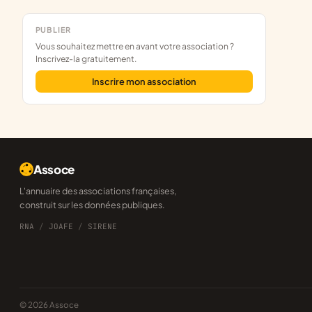
PUBLIER
Vous souhaitez mettre en avant votre association ?
Inscrivez-la gratuitement.
Inscrire mon association
Assoce
L'annuaire des associations françaises,
construit sur les données publiques.
RNA
/
JOAFE
/
SIRENE
© 2026 Assoce