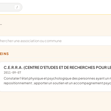
/
LEINS
C.E.R.R.A. (CENTRE D'ETUDES ET DE RECHERCHES POUR 
2011-09-07
constater l'état physique et psychologique des personnes ayant un mauvais positionnement de l'atlas ; constater les effets après le
repositionnement ; apporter un soutien et un accompagnement psy