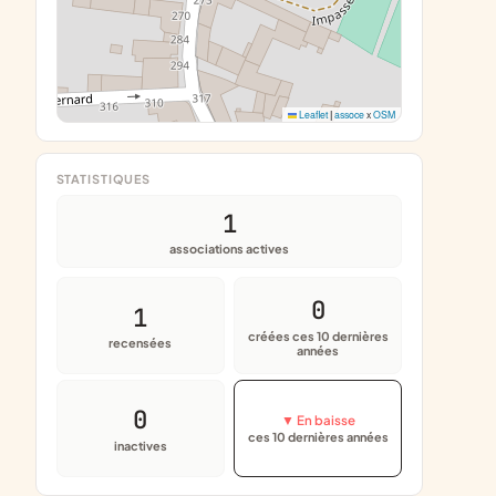
Leaflet
|
assoce
x
OSM
STATISTIQUES
1
associations actives
0
1
créées ces 10 dernières
recensées
années
0
▼ En baisse
ces 10 dernières années
inactives