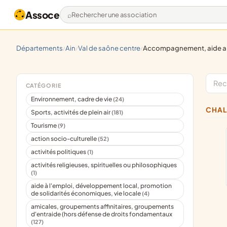
Assoce
Rechercher une association
départements
ain
val de saône centre
accompagnement, aide aux malades
/
/
/
CATÉGORIE
Environnement, cadre de vie
(24)
CHA
Sports, activités de plein air
(181)
Tourisme
(9)
action socio-culturelle
(52)
activités politiques
(1)
activités religieuses, spirituelles ou philosophiques
(1)
aide à l'emploi, développement local, promotion
de solidarités économiques, vie locale
(4)
amicales, groupements affinitaires, groupements
d'entraide (hors défense de droits fondamentaux
(127)