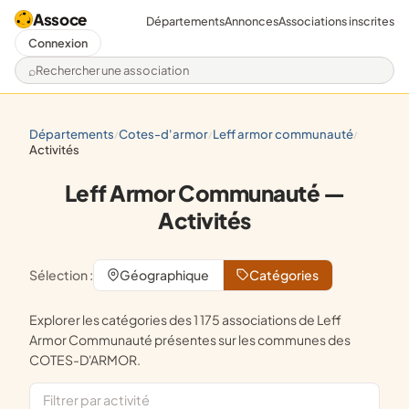
Assoce
Départements
Annonces
Associations inscrites
Connexion
Rechercher une association
départements
cotes-d'armor
leff armor communauté
/
/
/
activités
Leff Armor Communauté —
Activités
Sélection :
Géographique
Catégories
Explorer les catégories des 1 175 associations de Leff
Armor Communauté présentes sur les communes des
COTES-D'ARMOR.