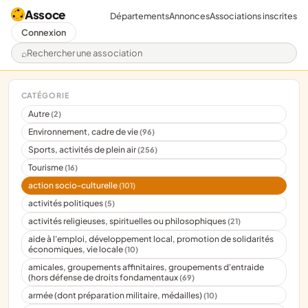
Assoce
Départements
Annonces
Associations inscrites
Connexion
Rechercher une association
CATÉGORIE
Autre
(2)
Environnement, cadre de vie
(96)
Sports, activités de plein air
(256)
Tourisme
(16)
action socio-culturelle
(101)
activités politiques
(5)
activités religieuses, spirituelles ou philosophiques
(21)
aide à l'emploi, développement local, promotion de solidarités
économiques, vie locale
(10)
amicales, groupements affinitaires, groupements d'entraide
(hors défense de droits fondamentaux
(69)
armée (dont préparation militaire, médailles)
(10)