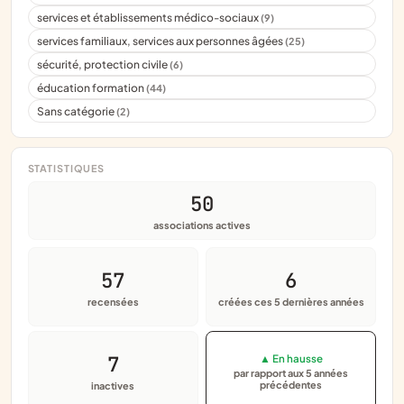
services et établissements médico-sociaux
(9)
services familiaux, services aux personnes âgées
(25)
sécurité, protection civile
(6)
éducation formation
(44)
Sans catégorie
(2)
STATISTIQUES
50
associations actives
57
6
recensées
créées ces 5 dernières années
7
▲ En hausse
par rapport aux 5 années
précédentes
inactives