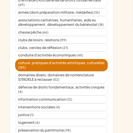
d'entraide (hors défense de droits fondamentaux
(69)
armée (dont préparation militaire, médailles)
(10)
associations caritatives, humanitaires, aide au
développement, développement du bénévolat
(18)
chasse pêche
(66)
clubs de loisirs, relations
(99)
clubs, cercles de réflexion
(21)
conduite d'activités économiques
(45)
culture, pratiques d'activités artistiques, culturelles
(185)
domaines divers, domaines de nomenclature
SITADELE à reclasser
(52)
défense de droits fondamentaux, activités civiques
(4)
information communication
(12)
interventions sociales
(4)
justice
(1)
logement
(6)
préservation du patrimoine
(78)