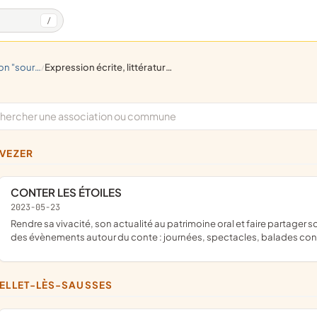
/
 de lumière"
expression écrite, littérature, poésie
/
UVEZER
CONTER LES ÉTOILES
2023-05-23
rendre sa vivacité, son actualité au patrimoine oral et faire partager son amour des beaux contes à des publics de tous les âges ; créer
des évènements autour du conte : journées, spectacles, balades con
TELLET-LÈS-SAUSSES