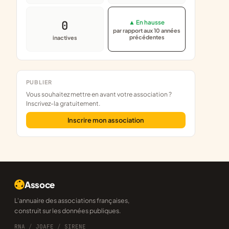
0
▲ En hausse
par rapport aux 10 années
précédentes
inactives
PUBLIER
Vous souhaitez mettre en avant votre association ?
Inscrivez-la gratuitement.
Inscrire mon association
Assoce
L'annuaire des associations françaises,
construit sur les données publiques.
RNA
/
JOAFE
/
SIRENE