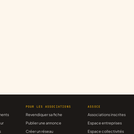
R
POUR LES ASSOCIATIONS
ASSOCE
ments
Revendiquer sa fiche
Associations inscrites
ur
Publier une annonce
Espace entreprises
s
Créer un réseau
Espace collectivités