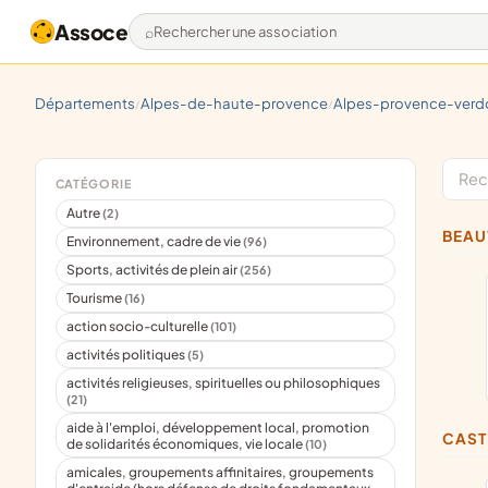
Assoce
Rechercher une association
départements
alpes-de-haute-provence
alpes-provence-verdon "sources
/
/
CATÉGORIE
Autre
(2)
BEA
Environnement, cadre de vie
(96)
Sports, activités de plein air
(256)
Tourisme
(16)
action socio-culturelle
(101)
activités politiques
(5)
activités religieuses, spirituelles ou philosophiques
(21)
aide à l'emploi, développement local, promotion
CAS
de solidarités économiques, vie locale
(10)
amicales, groupements affinitaires, groupements