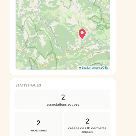
Leaflet
|
assoce
x
OSM
STATISTIQUES
2
associations actives
2
2
créées ces 10 dernières
recensées
années