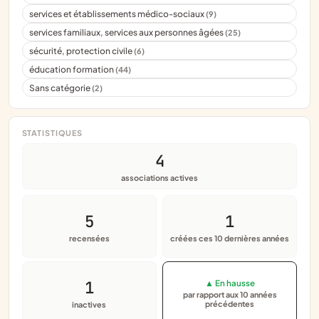
services et établissements médico-sociaux
(9)
services familiaux, services aux personnes âgées
(25)
sécurité, protection civile
(6)
éducation formation
(44)
Sans catégorie
(2)
STATISTIQUES
4
associations actives
5
1
recensées
créées ces 10 dernières années
1
▲ En hausse
par rapport aux 10 années
précédentes
inactives