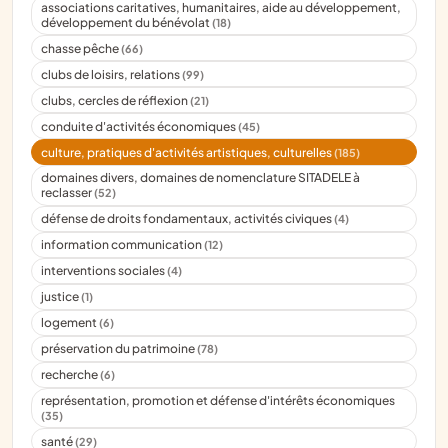
associations caritatives, humanitaires, aide au développement,
développement du bénévolat
(18)
chasse pêche
(66)
clubs de loisirs, relations
(99)
clubs, cercles de réflexion
(21)
conduite d'activités économiques
(45)
culture, pratiques d'activités artistiques, culturelles
(185)
domaines divers, domaines de nomenclature SITADELE à
reclasser
(52)
défense de droits fondamentaux, activités civiques
(4)
information communication
(12)
interventions sociales
(4)
justice
(1)
logement
(6)
préservation du patrimoine
(78)
recherche
(6)
représentation, promotion et défense d'intérêts économiques
(35)
santé
(29)