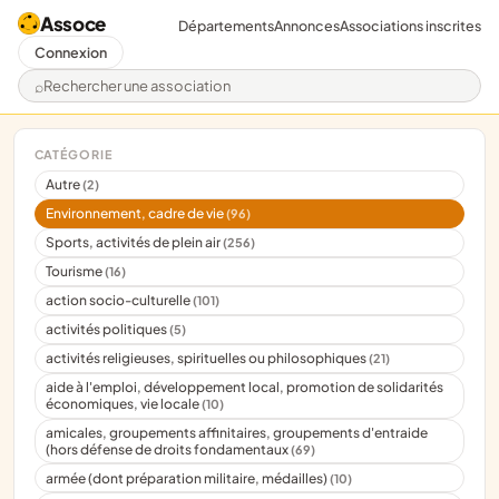
Assoce
Départements
Annonces
Associations inscrites
Connexion
Rechercher une association
CATÉGORIE
Autre
(2)
Environnement, cadre de vie
(96)
Sports, activités de plein air
(256)
Tourisme
(16)
action socio-culturelle
(101)
activités politiques
(5)
activités religieuses, spirituelles ou philosophiques
(21)
aide à l'emploi, développement local, promotion de solidarités
économiques, vie locale
(10)
amicales, groupements affinitaires, groupements d'entraide
(hors défense de droits fondamentaux
(69)
armée (dont préparation militaire, médailles)
(10)