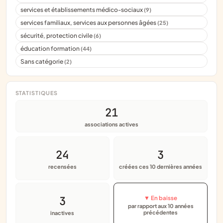
services et établissements médico-sociaux
(9)
services familiaux, services aux personnes âgées
(25)
sécurité, protection civile
(6)
éducation formation
(44)
Sans catégorie
(2)
STATISTIQUES
21
associations actives
24
3
recensées
créées ces 10 dernières années
3
▼ En baisse
par rapport aux 10 années
précédentes
inactives