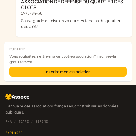
ASSOCIATION DE DEFENSE DU QUARTIER DES
CLOTS
1975-04-30
sauvegarde et mise en valeur des terrains du quartier
des clots
PUBLIER
Vous souhaitez mettre en avant votre association ? Inscrivez-la
gratuitement.
Inscrire mon association
Assoce
L'annuaire des associations françaises, construit sur les données
publiques.
RNA
/
JOAFE
/
SIRENE
EXPLORER