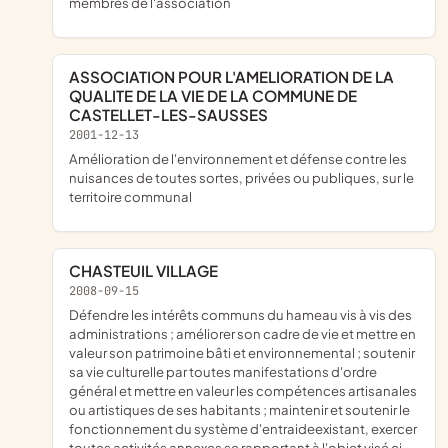
membres de l'association
ASSOCIATION POUR L'AMELIORATION DE LA
QUALITE DE LA VIE DE LA COMMUNE DE
CASTELLET-LES-SAUSSES
2001-12-13
amélioration de l'environnement et défense contre les
nuisances de toutes sortes, privées ou publiques, sur le
territoire communal
CHASTEUIL VILLAGE
2008-09-15
défendre les intérêts communs du hameau vis à vis des
administrations ; améliorer son cadre de vie et mettre en
valeur son patrimoine bâti et environnemental ; soutenir
sa vie culturelle par toutes manifestations d'ordre
général et mettre en valeur les compétences artisanales
ou artistiques de ses habitants ; maintenir et soutenir le
fonctionnement du système d'entraideexistant, exercer
toutes activités annexes se rapportant à l'objet visé ci-