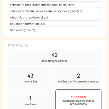
services et établissements médico-sociaux
(9)
services familiaux, services aux personnes âgées
(25)
sécurité, protection civile
(6)
éducation formation
(44)
Sans catégorie
(2)
STATISTIQUES
42
associations actives
43
2
recensées
créées ces 10 dernières années
1
▼ En baisse
par rapport aux 10 années
précédentes
inactives