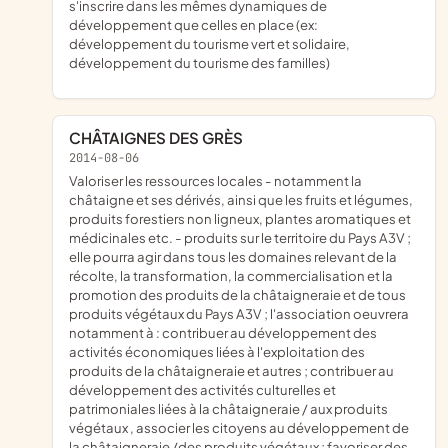
s'inscrire dans les mêmes dynamiques de
développement que celles en place (ex:
développement du tourisme vert et solidaire,
développement du tourisme des familles)
CHÂTAIGNES DES GRÈS
2014-08-06
valoriser les ressources locales - notamment la
châtaigne et ses dérivés, ainsi que les fruits et légumes,
produits forestiers non ligneux, plantes aromatiques et
médicinales etc. - produits sur le territoire du Pays A3V ;
elle pourra agir dans tous les domaines relevant de la
récolte, la transformation, la commercialisation et la
promotion des produits de la châtaigneraie et de tous
produits végétaux du Pays A3V ; l'association oeuvrera
notamment à : contribuer au développement des
activités économiques liées à l'exploitation des
produits de la châtaigneraie et autres ; contribuer au
développement des activités culturelles et
patrimoniales liées à la châtaigneraie / aux produits
végétaux , associer les citoyens au développement de
la châtaigneraie /des produits végétaux ; favoriser des