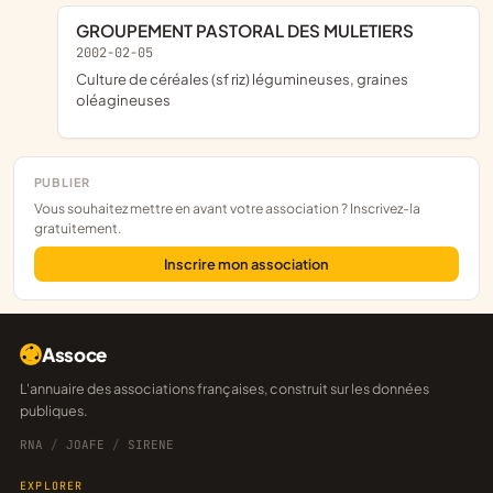
GROUPEMENT PASTORAL DES MULETIERS
2002-02-05
Culture de céréales (sf riz) légumineuses, graines
oléagineuses
PUBLIER
Vous souhaitez mettre en avant votre association ? Inscrivez-la
gratuitement.
Inscrire mon association
Assoce
L'annuaire des associations françaises, construit sur les données
publiques.
RNA
/
JOAFE
/
SIRENE
EXPLORER