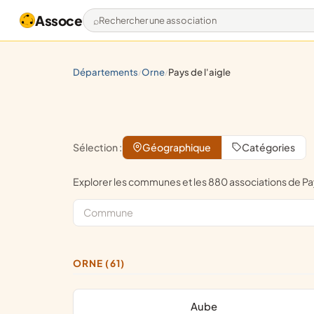
Assoce
Rechercher une association
départements
orne
pays de l'aigle
/
/
Sélection :
Géographique
Catégories
Explorer les communes et les 880 associations de P
ORNE (61)
Aube