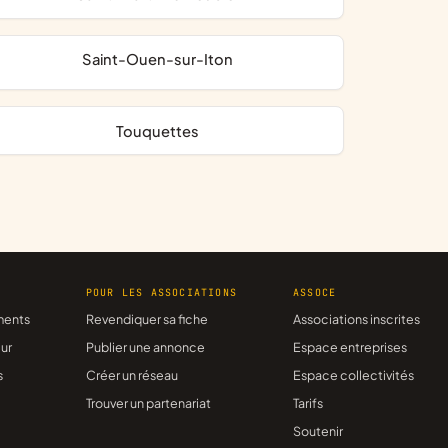
Saint-Ouen-sur-Iton
Touquettes
R
POUR LES ASSOCIATIONS
ASSOCE
ments
Revendiquer sa fiche
Associations inscrites
ur
Publier une annonce
Espace entreprises
s
Créer un réseau
Espace collectivités
Trouver un partenariat
Tarifs
Soutenir