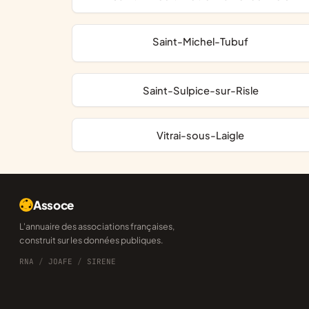
Saint-Michel-Tubuf
Saint-Sulpice-sur-Risle
Vitrai-sous-Laigle
Assoce
L'annuaire des associations françaises,
construit sur les données publiques.
RNA
/
JOAFE
/
SIRENE