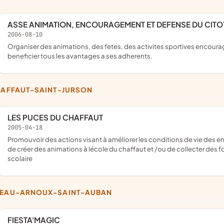
ASSE ANIMATION, ENCOURAGEMENT ET DEFENSE DU CIT
2006-08-10
organiser des animations, des fetes, des activites sportives encourager d'autres association et aider la recherche (medicales) faire
beneficier tous les avantages a ses adherents.
CHAFFAUT-SAINT-JURSON
LES PUCES DU CHAFFAUT
2005-04-18
promouvoir des actions visant à améliorer les conditions de vie des enfants de l'école du chaffaut. organiser des manifestations afin
de créer des animations à lécole du chaffaut et /ou de collecter des f
scolaire
TEAU-ARNOUX-SAINT-AUBAN
FIESTA'MAGIC