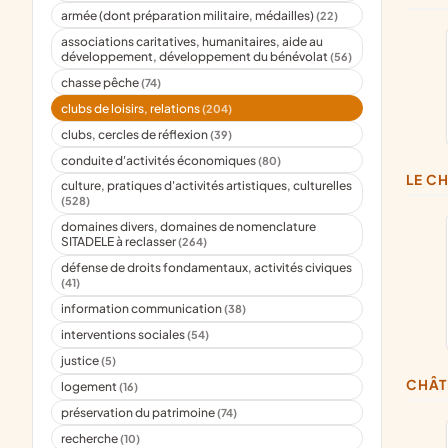
armée (dont préparation militaire, médailles)
(22)
associations caritatives, humanitaires, aide au
développement, développement du bénévolat
(56)
chasse pêche
(74)
clubs de loisirs, relations
(204)
clubs, cercles de réflexion
(39)
conduite d'activités économiques
(80)
LE 
culture, pratiques d'activités artistiques, culturelles
(528)
domaines divers, domaines de nomenclature
SITADELE à reclasser
(264)
défense de droits fondamentaux, activités civiques
(41)
information communication
(38)
interventions sociales
(54)
justice
(5)
CHÂ
logement
(16)
préservation du patrimoine
(74)
recherche
(10)