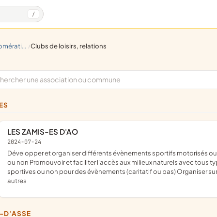
/
mération
clubs de loisirs, relations
/
NES
LES ZAMIS-ES D'AO
2024-07-24
développer et organiser différents évènements sportifs motorisés ou pas principalement sur un domaine privé avec repas, buvette
ou non Promouvoir et faciliter l'accès aux milieux naturels avec tous
sportives ou non pour des évènements (caritatif ou pas) Organiser sur
autres
S-D'ASSE