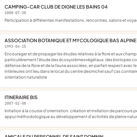
CAMPING-CAR CLUB DE DIGNE LES BAINS 04
2008-07-30
participation à différentes manifestations, rencontres, salons et voy
ASSOCIATION BOTANIQUE ET MYCOLOGIQUE BAS ALPINE
1993-04-15
encourager et de propager les études relatives à la flore et aux champignons ; favoriser lleur connaissance en milieu naturel et plus
particulièrement l'étude des écosystèmesvégétaux, des biotopes con
défense de la flore et de la faune associées, en parfait respect avec les
intèrieures ont lieu dans le local du centre desmichel sauf cas contra
orientation naturaliste
ITINERAIRE BIS
2007-02-08
initiation à la course d'orientation. création et insllation de parcours permanents d'orientation. réalisation de cartes d'orientation.
appui méthodologique au développement d'activités de pleine natu
AMICALE DU PERSONNEL DE SAINT DOMNIN