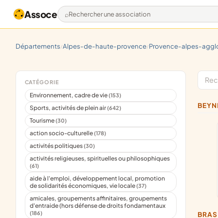
Assoce
Rechercher une association
départements
alpes-de-haute-provence
provence-alpes-agglo
/
/
CATÉGORIE
Environnement, cadre de vie
(153)
BEY
Sports, activités de plein air
(642)
Tourisme
(30)
action socio-culturelle
(178)
activités politiques
(30)
activités religieuses, spirituelles ou philosophiques
(61)
aide à l'emploi, développement local, promotion
de solidarités économiques, vie locale
(37)
amicales, groupements affinitaires, groupements
d'entraide (hors défense de droits fondamentaux
(186)
BRA