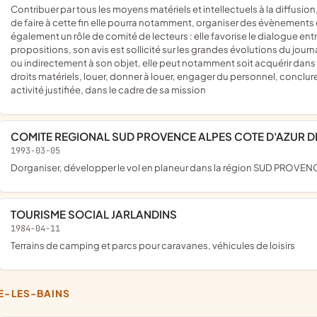
contribuer par tous les moyens matériels et intellectuels à la diffusion, au développement et à l'indépendance de la publication, l'âge
de faire à cette fin elle pourra notamment, organiser des évènements 
également un rôle de comité de lecteurs : elle favorise le dialogue entre
propositions, son avis est sollicité sur les grandes évolutions du jour
ou indirectement à son objet, elle peut notamment soit acquérir dans l
droits matériels, louer, donner à louer, engager du personnel, conclur
activité justifiée, dans le cadre de sa mission
COMITE REGIONAL SUD PROVENCE ALPES COTE D'AZUR D
1993-03-05
Dorganiser, développer le vol en planeur dans la région SUD PROV
TOURISME SOCIAL JARLANDINS
1984-04-11
Terrains de camping et parcs pour caravanes, véhicules de loisirs
NE-LES-BAINS