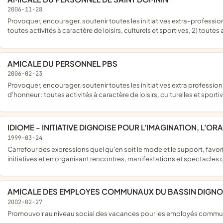
2006-11-28
provoquer, encourager, soutenir toutes les initiatives extra-professionnelles tendant à favoriser pour ses membres d'honneur : 1)
toutes activités à caractère de loisirs, culturels et sportives, 2) toutes
AMICALE DU PERSONNEL PBS
2006-02-23
provoquer, encourager, soutenir toutes les initiatives extra professionnelles tendant à favoriser pour ses membres actifs et membres
d'honneur : toutes activités à caractère de loisirs, culturelles et sporti
IDIOME - INITIATIVE DIGNOISE POUR L'IMAGINATION, L'OR
1999-03-24
carrefour des expressions quel qu'en soit le mode et le support, favoriser le developpement culturel et socio-culturel en soutenantles
initiatives et en organisant rencontres, manifestations et spectacles 
AMICALE DES EMPLOYES COMMUNAUX DU BASSIN DIGNO
2002-02-27
promouvoir au niveau social des vacances pour les employés communa