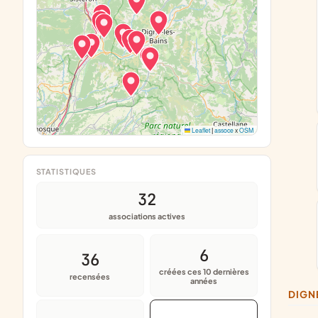
Leaflet
|
assoce
x
OSM
STATISTIQUES
32
associations actives
6
36
créées ces 10 dernières
recensées
années
DIG