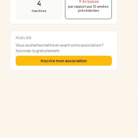
4
▼ En baisse
par rapport aux 10 années
précédentes
inactives
PUBLIER
Vous souhaitez mettre en avant votre association ?
Inscrivez-la gratuitement.
Inscrire mon association