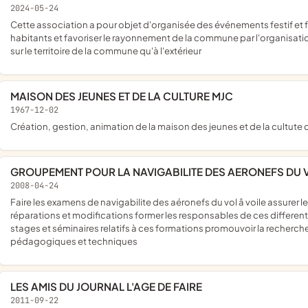
2024-05-24
cette association a pour objet d'organisée des événements festif et familiaux afin de crée du lien social entre toute génération et les
habitants et favoriser le rayonnement de la commune par l'organisation
sur le territoire de la commune qu'à l'extérieur
MAISON DES JEUNES ET DE LA CULTURE MJC
1967-12-02
création, gestion, animation de la maison des jeunes et de la cultut
GROUPEMENT POUR LA NAVIGABILITE DES AERONEFS DU VO
2008-04-24
faire les examens de navigabilite des aéronefs du vol â voile assurer les suivis de navigabilite des opérations de maintenance
réparations et modifications former les responsables de ces different
stages et séminaires relatifs à ces formations promouvoir la recher
pédagogiques et techniques
LES AMIS DU JOURNAL L'AGE DE FAIRE
2011-09-22