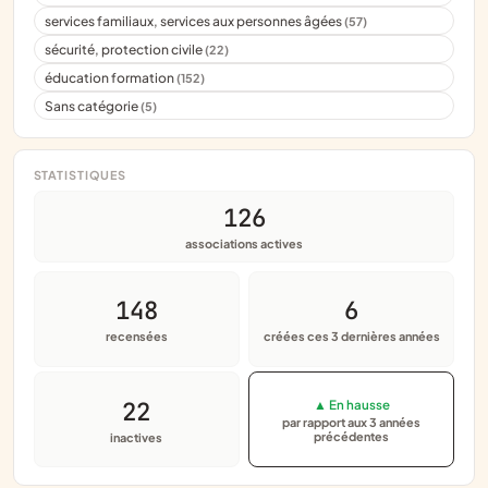
services familiaux, services aux personnes âgées
(57)
sécurité, protection civile
(22)
éducation formation
(152)
Sans catégorie
(5)
STATISTIQUES
126
associations actives
148
6
recensées
créées ces 3 dernières années
22
▲ En hausse
par rapport aux 3 années
précédentes
inactives