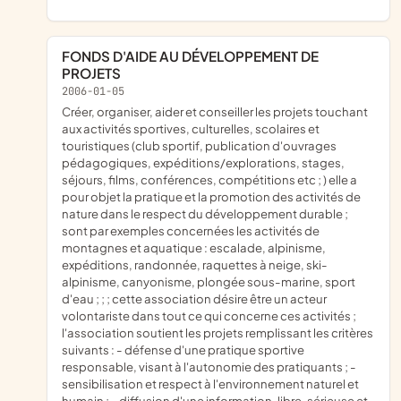
FONDS D'AIDE AU DÉVELOPPEMENT DE
PROJETS
2006-01-05
créer, organiser, aider et conseiller les projets touchant
aux activités sportives, culturelles, scolaires et
touristiques (club sportif, publication d'ouvrages
pédagogiques, expéditions/explorations, stages,
séjours, films, conférences, compétitions etc ; ) elle a
pour objet la pratique et la promotion des activités de
nature dans le respect du développement durable ;
sont par exemples concernées les activités de
montagnes et aquatique : escalade, alpinisme,
expéditions, randonnée, raquettes à neige, ski-
alpinisme, canyonisme, plongée sous-marine, sport
d'eau ; ; ; cette association désire être un acteur
volontariste dans tout ce qui concerne ces activités ;
l'association soutient les projets remplissant les critères
suivants : - défense d'une pratique sportive
responsable, visant à l'autonomie des pratiquants ; -
sensibilisation et respect à l'environnement naturel et
humain ; - diffusion d'une information, libre, sérieuse et