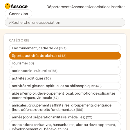
Assoce
Départements
Annonces
Associations inscrites
Connexion
Rechercher une association
CATÉGORIE
Environnement, cadre de vie
(153)
Sports, activités de plein air
(642)
Tourisme
(30)
action socio-culturelle
(178)
activités politiques
(30)
activités religieuses, spirituelles ou philosophiques
(61)
aide à l'emploi, développement local, promotion de solidarités
économiques, vie locale
(37)
amicales, groupements affinitaires, groupements d'entraide
(hors défense de droits fondamentaux
(186)
armée (dont préparation militaire, médailles)
(22)
associations caritatives, humanitaires, aide au développement,
développement du bénévolat
(56)