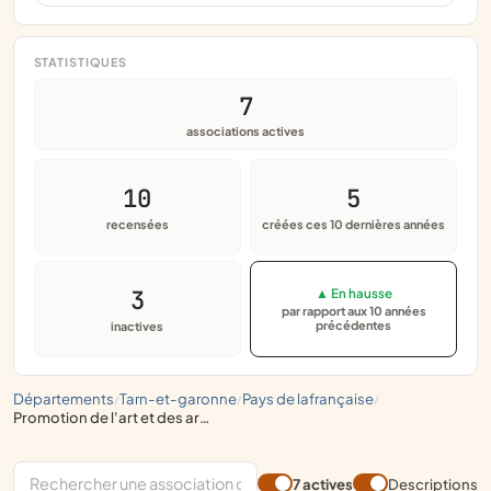
STATISTIQUES
7
associations actives
10
5
recensées
créées ces 10 dernières années
3
▲ En hausse
par rapport aux 10 années
précédentes
inactives
départements
tarn-et-garonne
pays de lafrançaise
/
/
/
promotion de l'art et des artistes
7 actives
Descriptions